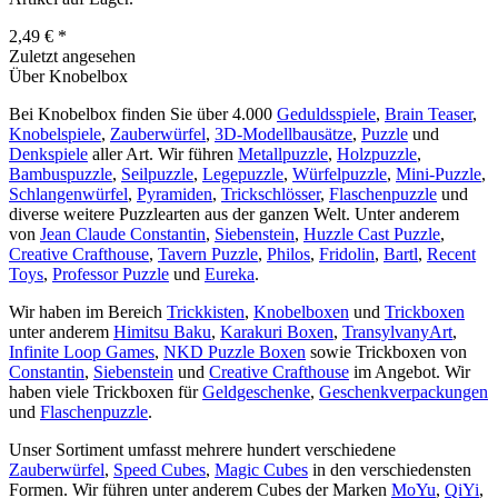
2,49 € *
Zuletzt angesehen
Über Knobelbox
Bei Knobelbox finden Sie über 4.000
Geduldsspiele
,
Brain Teaser
,
Knobelspiele
,
Zauberwürfel
,
3D-Modellbausätze
,
Puzzle
und
Denkspiele
aller Art. Wir führen
Metallpuzzle
,
Holzpuzzle
,
Bambuspuzzle
,
Seilpuzzle
,
Legepuzzle
,
Würfelpuzzle
,
Mini-Puzzle
,
Schlangenwürfel
,
Pyramiden
,
Trickschlösser
,
Flaschenpuzzle
und
diverse weitere Puzzlearten aus der ganzen Welt. Unter anderem
von
Jean Claude Constantin
,
Siebenstein
,
Huzzle Cast Puzzle
,
Creative Crafthouse
,
Tavern Puzzle
,
Philos
,
Fridolin
,
Bartl
,
Recent
Toys
,
Professor Puzzle
und
Eureka
.
Wir haben im Bereich
Trickkisten
,
Knobelboxen
und
Trickboxen
unter anderem
Himitsu Baku
,
Karakuri Boxen
,
TransylvanyArt
,
Infinite Loop Games
,
NKD Puzzle Boxen
sowie Trickboxen von
Constantin
,
Siebenstein
und
Creative Crafthouse
im Angebot. Wir
haben viele Trickboxen für
Geldgeschenke
,
Geschenkverpackungen
und
Flaschenpuzzle
.
Unser Sortiment umfasst mehrere hundert verschiedene
Zauberwürfel
,
Speed Cubes
,
Magic Cubes
in den verschiedensten
Formen. Wir führen unter anderem Cubes der Marken
MoYu
,
QiYi
,