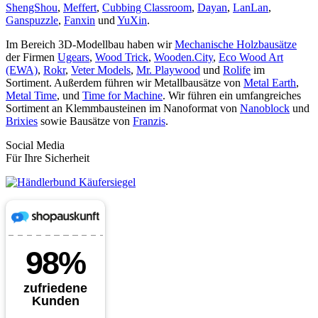
ShengShou
,
Meffert
,
Cubbing Classroom
,
Dayan
,
LanLan
,
Ganspuzzle
,
Fanxin
und
YuXin
.
Im Bereich 3D-Modellbau haben wir
Mechanische Holzbausätze
der Firmen
Ugears
,
Wood Trick
,
Wooden.City
,
Eco Wood Art
(EWA)
,
Rokr
,
Veter Models
,
Mr. Playwood
und
Rolife
im
Sortiment. Außerdem führen wir Metallbausätze von
Metal Earth
,
Metal Time
, und
Time for Machine
. Wir führen ein umfangreiches
Sortiment an Klemmbausteinen im Nanoformat von
Nanoblock
und
Brixies
sowie Bausätze von
Franzis
.
Social Media
Für Ihre Sicherheit