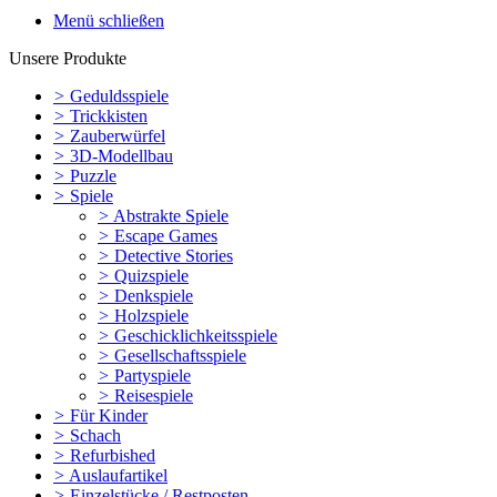
Menü schließen
Unsere Produkte
>
Geduldsspiele
>
Trickkisten
>
Zauberwürfel
>
3D-Modellbau
>
Puzzle
>
Spiele
>
Abstrakte Spiele
>
Escape Games
>
Detective Stories
>
Quizspiele
>
Denkspiele
>
Holzspiele
>
Geschicklichkeitsspiele
>
Gesellschaftsspiele
>
Partyspiele
>
Reisespiele
>
Für Kinder
>
Schach
>
Refurbished
>
Auslaufartikel
>
Einzelstücke / Restposten