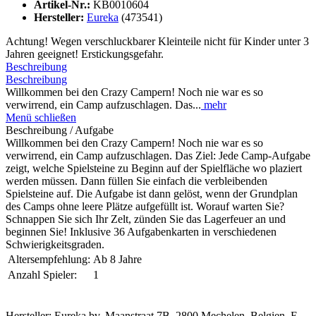
Artikel-Nr.:
KB0010604
Hersteller:
Eureka
(473541)
Achtung! Wegen verschluckbarer Kleinteile nicht für Kinder unter 3
Jahren geeignet! Erstickungsgefahr.
Beschreibung
Beschreibung
Willkommen bei den Crazy Campern! Noch nie war es so
verwirrend, ein Camp aufzuschlagen. Das...
mehr
Menü schließen
Beschreibung / Aufgabe
Willkommen bei den Crazy Campern! Noch nie war es so
verwirrend, ein Camp aufzuschlagen. Das Ziel: Jede Camp-Aufgabe
zeigt, welche Spielsteine zu Beginn auf der Spielfläche wo plaziert
werden müssen. Dann füllen Sie einfach die verbleibenden
Spielsteine auf. Die Aufgabe ist dann gelöst, wenn der Grundplan
des Camps ohne leere Plätze aufgefüllt ist. Worauf warten Sie?
Schnappen Sie sich Ihr Zelt, zünden Sie das Lagerfeuer an und
beginnen Sie! Inklusive 36 Aufgabenkarten in verschiedenen
Schwierigkeitsgraden.
Altersempfehlung:
Ab 8 Jahre
Anzahl Spieler:
1
Hersteller: Eureka bv, Maanstraat 7B, 2800 Mechelen, Belgien, E-