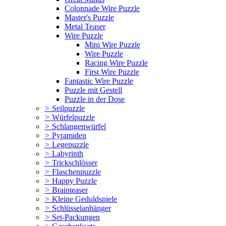
Colonnade Wire Puzzle
Master's Puzzle
Metal Teaser
Wire Puzzle
Mini Wire Puzzle
Wire Puzzle
Racing Wire Puzzle
First Wire Puzzle
Fantastic Wire Puzzle
Puzzle mit Gestell
Puzzle in der Dose
>
Seilpuzzle
>
Würfelpuzzle
>
Schlangenwürfel
>
Pyramiden
>
Legepuzzle
>
Labyrinth
>
Trickschlösser
>
Flaschenpuzzle
>
Happy Puzzle
>
Brainteaser
>
Kleine Geduldspiele
>
Schlüsselanhänger
>
Set-Packungen