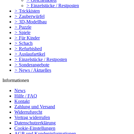
>
Geschenksets
>
Einzelstücke / Restposten
>
Trickkisten
>
Zauberwürfel
>
3D-Modellbau
>
Puzzle
>
Spiele
>
Für Kinder
>
Schach
>
Refurbished
>
Auslaufartikel
>
Einzelstücke / Restposten
>
Sonderangebote
>
News / Aktuelles
Informationen
News
Hilfe / FAQ
Kontakt
Zahlung und Versand
Widerrufsrecht
Vertrag widerrufen
Datenschutzerklärung
Cookie-Einstellungen
AGB und Kundeninformationen