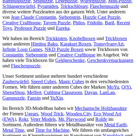
Bambuspuzzle
,
Seilpuzzle
,
Legepuzzle
,
Würfelpuzzle
,
Mini-Puzzle
,
Schlangenwürfel
,
Pyramiden
,
Trickschlösser
,
Flaschenpuzzle
und
diverse weitere Puzzlearten aus der ganzen Welt. Unter anderem
von
Jean Claude Constantin
,
Siebenstein
,
Huzzle Cast Puzzle
,
Creative Crafthouse
,
Tavern Puzzle
,
Philos
,
Fridolin
,
Bartl
,
Recent
Toys
,
Professor Puzzle
und
Eureka
.
Wir haben im Bereich
Trickkisten
,
Knobelboxen
und
Trickboxen
unter anderem
Himitsu Baku
,
Karakuri Boxen
,
TransylvanyArt
,
Infinite Loop Games
,
NKD Puzzle Boxen
sowie Trickboxen von
Constantin
,
Siebenstein
und
Creative Crafthouse
im Angebot. Wir
haben viele Trickboxen für
Geldgeschenke
,
Geschenkverpackungen
und
Flaschenpuzzle
.
Unser Sortiment umfasst mehrere hundert verschiedene
Zauberwürfel
,
Speed Cubes
,
Magic Cubes
in den verschiedensten
Formen. Wir führen unter anderem Cubes der Marken
MoYu
,
QiYi
,
ShengShou
,
Meffert
,
Cubbing Classroom
,
Dayan
,
LanLan
,
Ganspuzzle
,
Fanxin
und
YuXin
.
Im Bereich 3D-Modellbau haben wir
Mechanische Holzbausätze
der Firmen
Ugears
,
Wood Trick
,
Wooden.City
,
Eco Wood Art
(EWA)
,
Rokr
,
Veter Models
,
Mr. Playwood
und
Rolife
im
Sortiment. Außerdem führen wir Metallbausätze von
Metal Earth
,
Metal Time
, und
Time for Machine
. Wir führen ein umfangreiches
Sortiment an Klemmbausteinen im Nanoformat von
Nanoblock
und