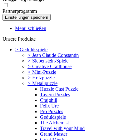
Partnerprogramm
Menü schließen
Unsere Produkte
>
Geduldsspiele
>
Jean Claude Constantin
>
Siebenstein-Spiele
>
Creative Crafthouse
>
Mini-Puzzle
>
Holzpuzzle
>
Metallpuzzle
Huzzle Cast Puzzle
Tavern Puzzles
Craighill
Felix Ure
Pro Puzzles
Geduldspiele
The Alchemist
Travel with your Mind
Grand Master
Great Minds