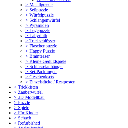
>
Metallpuzzle
>
Seilpuzzle
>
Würfelpuzzle
>
Schlangenwürfel
>
Pyramiden
>
Legepuzzle
>
Labyrinth
>
Trickschlösser
>
Flaschenpuzzle
>
Happy Puzzle
>
Brainteaser
>
Kleine Geduldspiele
>
Schlüsselanhänger
>
Set-Packungen
>
Geschenksets
>
Einzelstücke / Restposten
>
Trickkisten
>
Zauberwürfel
>
3D-Modellbau
>
Puzzle
>
Spiele
>
Für Kinder
>
Schach
>
Refurbished