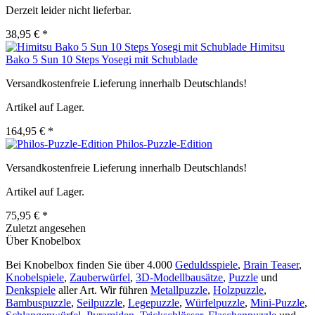
Derzeit leider nicht lieferbar.
38,95 € *
Himitsu
Bako 5 Sun 10 Steps Yosegi mit Schublade
Versandkostenfreie Lieferung innerhalb Deutschlands!
Artikel auf Lager.
164,95 € *
Philos-Puzzle-Edition
Versandkostenfreie Lieferung innerhalb Deutschlands!
Artikel auf Lager.
75,95 € *
Zuletzt angesehen
Über Knobelbox
Bei Knobelbox finden Sie über 4.000
Geduldsspiele
,
Brain Teaser
,
Knobelspiele
,
Zauberwürfel
,
3D-Modellbausätze
,
Puzzle
und
Denkspiele
aller Art. Wir führen
Metallpuzzle
,
Holzpuzzle
,
Bambuspuzzle
,
Seilpuzzle
,
Legepuzzle
,
Würfelpuzzle
,
Mini-Puzzle
,