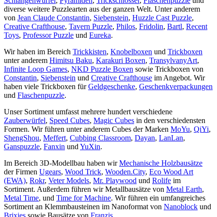
Schlangenwürfel
,
Pyramiden
,
Trickschlösser
,
Flaschenpuzzle
und
diverse weitere Puzzlearten aus der ganzen Welt. Unter anderem
von
Jean Claude Constantin
,
Siebenstein
,
Huzzle Cast Puzzle
,
Creative Crafthouse
,
Tavern Puzzle
,
Philos
,
Fridolin
,
Bartl
,
Recent
Toys
,
Professor Puzzle
und
Eureka
.
Wir haben im Bereich
Trickkisten
,
Knobelboxen
und
Trickboxen
unter anderem
Himitsu Baku
,
Karakuri Boxen
,
TransylvanyArt
,
Infinite Loop Games
,
NKD Puzzle Boxen
sowie Trickboxen von
Constantin
,
Siebenstein
und
Creative Crafthouse
im Angebot. Wir
haben viele Trickboxen für
Geldgeschenke
,
Geschenkverpackungen
und
Flaschenpuzzle
.
Unser Sortiment umfasst mehrere hundert verschiedene
Zauberwürfel
,
Speed Cubes
,
Magic Cubes
in den verschiedensten
Formen. Wir führen unter anderem Cubes der Marken
MoYu
,
QiYi
,
ShengShou
,
Meffert
,
Cubbing Classroom
,
Dayan
,
LanLan
,
Ganspuzzle
,
Fanxin
und
YuXin
.
Im Bereich 3D-Modellbau haben wir
Mechanische Holzbausätze
der Firmen
Ugears
,
Wood Trick
,
Wooden.City
,
Eco Wood Art
(EWA)
,
Rokr
,
Veter Models
,
Mr. Playwood
und
Rolife
im
Sortiment. Außerdem führen wir Metallbausätze von
Metal Earth
,
Metal Time
, und
Time for Machine
. Wir führen ein umfangreiches
Sortiment an Klemmbausteinen im Nanoformat von
Nanoblock
und
Brixies
sowie Bausätze von
Franzis
.