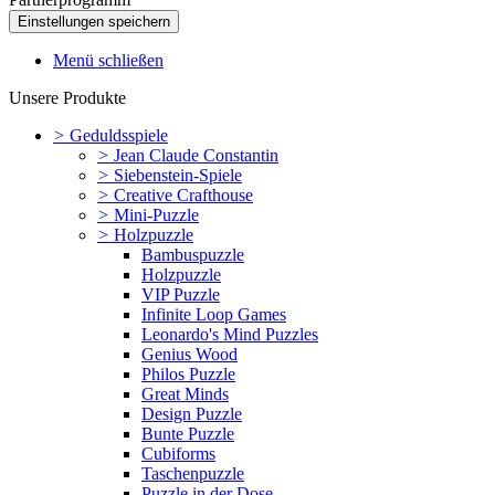
Menü schließen
Unsere Produkte
>
Geduldsspiele
>
Jean Claude Constantin
>
Siebenstein-Spiele
>
Creative Crafthouse
>
Mini-Puzzle
>
Holzpuzzle
Bambuspuzzle
Holzpuzzle
VIP Puzzle
Infinite Loop Games
Leonardo's Mind Puzzles
Genius Wood
Philos Puzzle
Great Minds
Design Puzzle
Bunte Puzzle
Cubiforms
Taschenpuzzle
Puzzle in der Dose