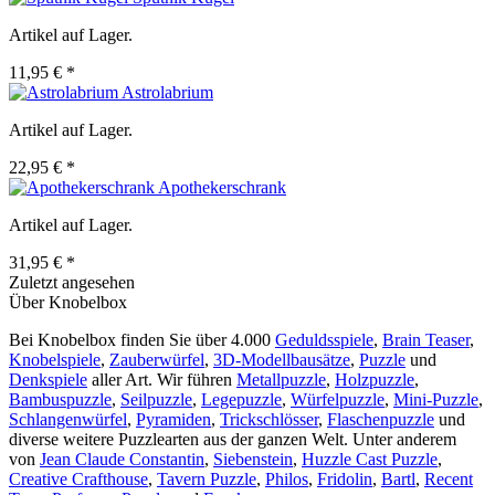
Artikel auf Lager.
11,95 € *
Astrolabrium
Artikel auf Lager.
22,95 € *
Apothekerschrank
Artikel auf Lager.
31,95 € *
Zuletzt angesehen
Über Knobelbox
Bei Knobelbox finden Sie über 4.000
Geduldsspiele
,
Brain Teaser
,
Knobelspiele
,
Zauberwürfel
,
3D-Modellbausätze
,
Puzzle
und
Denkspiele
aller Art. Wir führen
Metallpuzzle
,
Holzpuzzle
,
Bambuspuzzle
,
Seilpuzzle
,
Legepuzzle
,
Würfelpuzzle
,
Mini-Puzzle
,
Schlangenwürfel
,
Pyramiden
,
Trickschlösser
,
Flaschenpuzzle
und
diverse weitere Puzzlearten aus der ganzen Welt. Unter anderem
von
Jean Claude Constantin
,
Siebenstein
,
Huzzle Cast Puzzle
,
Creative Crafthouse
,
Tavern Puzzle
,
Philos
,
Fridolin
,
Bartl
,
Recent