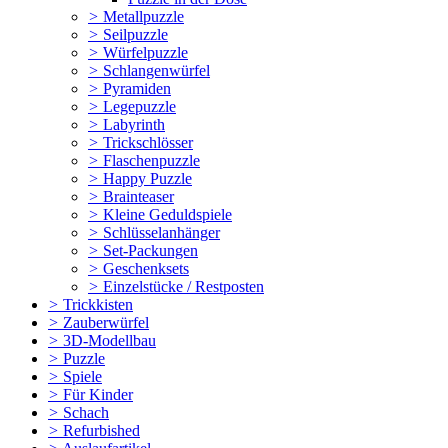
>
Metallpuzzle
>
Seilpuzzle
>
Würfelpuzzle
>
Schlangenwürfel
>
Pyramiden
>
Legepuzzle
>
Labyrinth
>
Trickschlösser
>
Flaschenpuzzle
>
Happy Puzzle
>
Brainteaser
>
Kleine Geduldspiele
>
Schlüsselanhänger
>
Set-Packungen
>
Geschenksets
>
Einzelstücke / Restposten
>
Trickkisten
>
Zauberwürfel
>
3D-Modellbau
>
Puzzle
>
Spiele
>
Für Kinder
>
Schach
>
Refurbished