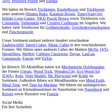
Toys
,
Professor Puzzle
und
Eureka
.
Wir haben im Bereich
Trickkisten
,
Knobelboxen
und
Trickboxen
unter anderem
Himitsu Baku
,
Karakuri Boxen
,
TransylvanyArt
,
Infinite Loop Games
,
NKD Puzzle Boxen
sowie Trickboxen von
Constantin
,
Siebenstein
und
Creative Crafthouse
im Angebot. Wir
haben viele Trickboxen für
Geldgeschenke
,
Geschenkverpackungen
und
Flaschenpuzzle
.
Unser Sortiment umfasst mehrere hundert verschiedene
Zauberwürfel
,
Speed Cubes
,
Magic Cubes
in den verschiedensten
Formen. Wir führen unter anderem Cubes der Marken
MoYu
,
QiYi
,
ShengShou
,
Meffert
,
Cubbing Classroom
,
Dayan
,
LanLan
,
Ganspuzzle
,
Fanxin
und
YuXin
.
Im Bereich 3D-Modellbau haben wir
Mechanische Holzbausätze
der Firmen
Ugears
,
Wood Trick
,
Wooden.City
,
Eco Wood Art
(EWA)
,
Rokr
,
Veter Models
,
Mr. Playwood
und
Rolife
im
Sortiment. Außerdem führen wir Metallbausätze von
Metal Earth
,
Metal Time
, und
Time for Machine
. Wir führen ein umfangreiches
Sortiment an Klemmbausteinen im Nanoformat von
Nanoblock
und
Brixies
sowie Bausätze von
Franzis
.
Social Media
Für Ihre Sicherheit