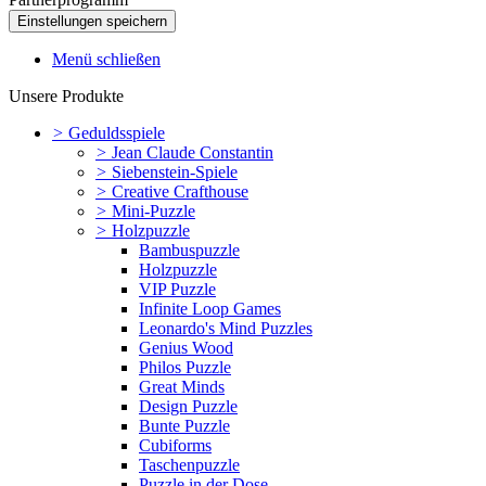
Menü schließen
Unsere Produkte
>
Geduldsspiele
>
Jean Claude Constantin
>
Siebenstein-Spiele
>
Creative Crafthouse
>
Mini-Puzzle
>
Holzpuzzle
Bambuspuzzle
Holzpuzzle
VIP Puzzle
Infinite Loop Games
Leonardo's Mind Puzzles
Genius Wood
Philos Puzzle
Great Minds
Design Puzzle
Bunte Puzzle
Cubiforms
Taschenpuzzle
Puzzle in der Dose