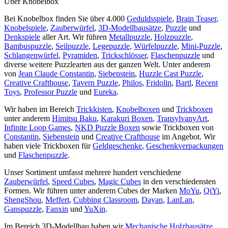
Über Knobelbox
Bei Knobelbox finden Sie über 4.000
Geduldsspiele
,
Brain Teaser
,
Knobelspiele
,
Zauberwürfel
,
3D-Modellbausätze
,
Puzzle
und
Denkspiele
aller Art. Wir führen
Metallpuzzle
,
Holzpuzzle
,
Bambuspuzzle
,
Seilpuzzle
,
Legepuzzle
,
Würfelpuzzle
,
Mini-Puzzle
,
Schlangenwürfel
,
Pyramiden
,
Trickschlösser
,
Flaschenpuzzle
und
diverse weitere Puzzlearten aus der ganzen Welt. Unter anderem
von
Jean Claude Constantin
,
Siebenstein
,
Huzzle Cast Puzzle
,
Creative Crafthouse
,
Tavern Puzzle
,
Philos
,
Fridolin
,
Bartl
,
Recent
Toys
,
Professor Puzzle
und
Eureka
.
Wir haben im Bereich
Trickkisten
,
Knobelboxen
und
Trickboxen
unter anderem
Himitsu Baku
,
Karakuri Boxen
,
TransylvanyArt
,
Infinite Loop Games
,
NKD Puzzle Boxen
sowie Trickboxen von
Constantin
,
Siebenstein
und
Creative Crafthouse
im Angebot. Wir
haben viele Trickboxen für
Geldgeschenke
,
Geschenkverpackungen
und
Flaschenpuzzle
.
Unser Sortiment umfasst mehrere hundert verschiedene
Zauberwürfel
,
Speed Cubes
,
Magic Cubes
in den verschiedensten
Formen. Wir führen unter anderem Cubes der Marken
MoYu
,
QiYi
,
ShengShou
,
Meffert
,
Cubbing Classroom
,
Dayan
,
LanLan
,
Ganspuzzle
,
Fanxin
und
YuXin
.
Im Bereich 3D-Modellbau haben wir
Mechanische Holzbausätze