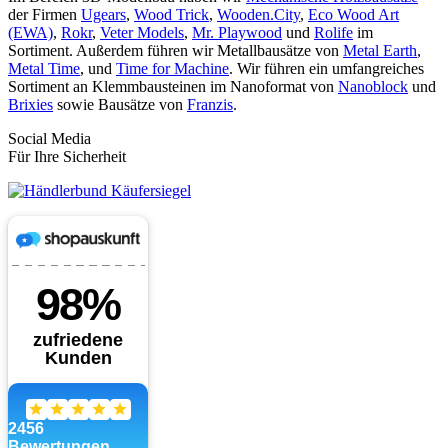
der Firmen
Ugears
,
Wood Trick
,
Wooden.City
,
Eco Wood Art
(EWA)
,
Rokr
,
Veter Models
,
Mr. Playwood
und
Rolife
im
Sortiment. Außerdem führen wir Metallbausätze von
Metal Earth
,
Metal Time
, und
Time for Machine
. Wir führen ein umfangreiches
Sortiment an Klemmbausteinen im Nanoformat von
Nanoblock
und
Brixies
sowie Bausätze von
Franzis
.
Social Media
Für Ihre Sicherheit