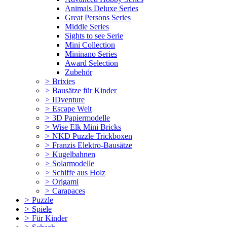
Animals Deluxe Series
Great Persons Series
Middle Series
Sights to see Serie
Mini Collection
Mininano Series
Award Selection
Zubehör
>
Brixies
>
Bausätze für Kinder
>
IDventure
>
Escape Welt
>
3D Papiermodelle
>
Wise Elk Mini Bricks
>
NKD Puzzle Trickboxen
>
Franzis Elektro-Bausätze
>
Kugelbahnen
>
Solarmodelle
>
Schiffe aus Holz
>
Origami
>
Carapaces
>
Puzzle
>
Spiele
>
Für Kinder