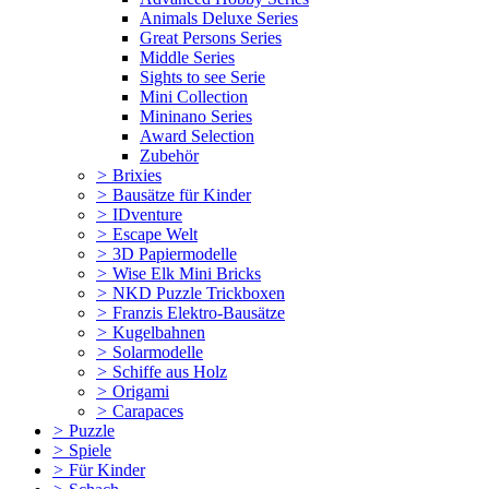
Animals Deluxe Series
Great Persons Series
Middle Series
Sights to see Serie
Mini Collection
Mininano Series
Award Selection
Zubehör
>
Brixies
>
Bausätze für Kinder
>
IDventure
>
Escape Welt
>
3D Papiermodelle
>
Wise Elk Mini Bricks
>
NKD Puzzle Trickboxen
>
Franzis Elektro-Bausätze
>
Kugelbahnen
>
Solarmodelle
>
Schiffe aus Holz
>
Origami
>
Carapaces
>
Puzzle
>
Spiele
>
Für Kinder