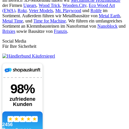
Im Bereich 3D-Modellbau haben wir
Mechanische Holzbausätze
der Firmen
Ugears
,
Wood Trick
,
Wooden.City
,
Eco Wood Art
(EWA)
,
Rokr
,
Veter Models
,
Mr. Playwood
und
Rolife
im
Sortiment. Außerdem führen wir Metallbausätze von
Metal Earth
,
Metal Time
, und
Time for Machine
. Wir führen ein umfangreiches
Sortiment an Klemmbausteinen im Nanoformat von
Nanoblock
und
Brixies
sowie Bausätze von
Franzis
.
Social Media
Für Ihre Sicherheit