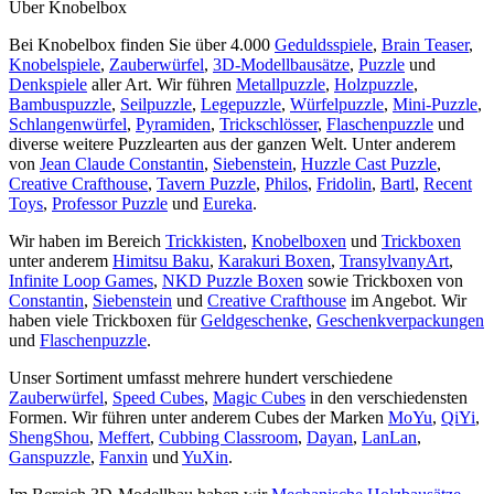
Über Knobelbox
Bei Knobelbox finden Sie über 4.000
Geduldsspiele
,
Brain Teaser
,
Knobelspiele
,
Zauberwürfel
,
3D-Modellbausätze
,
Puzzle
und
Denkspiele
aller Art. Wir führen
Metallpuzzle
,
Holzpuzzle
,
Bambuspuzzle
,
Seilpuzzle
,
Legepuzzle
,
Würfelpuzzle
,
Mini-Puzzle
,
Schlangenwürfel
,
Pyramiden
,
Trickschlösser
,
Flaschenpuzzle
und
diverse weitere Puzzlearten aus der ganzen Welt. Unter anderem
von
Jean Claude Constantin
,
Siebenstein
,
Huzzle Cast Puzzle
,
Creative Crafthouse
,
Tavern Puzzle
,
Philos
,
Fridolin
,
Bartl
,
Recent
Toys
,
Professor Puzzle
und
Eureka
.
Wir haben im Bereich
Trickkisten
,
Knobelboxen
und
Trickboxen
unter anderem
Himitsu Baku
,
Karakuri Boxen
,
TransylvanyArt
,
Infinite Loop Games
,
NKD Puzzle Boxen
sowie Trickboxen von
Constantin
,
Siebenstein
und
Creative Crafthouse
im Angebot. Wir
haben viele Trickboxen für
Geldgeschenke
,
Geschenkverpackungen
und
Flaschenpuzzle
.
Unser Sortiment umfasst mehrere hundert verschiedene
Zauberwürfel
,
Speed Cubes
,
Magic Cubes
in den verschiedensten
Formen. Wir führen unter anderem Cubes der Marken
MoYu
,
QiYi
,
ShengShou
,
Meffert
,
Cubbing Classroom
,
Dayan
,
LanLan
,
Ganspuzzle
,
Fanxin
und
YuXin
.