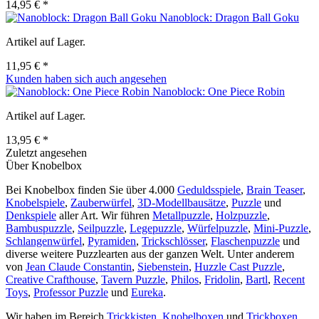
14,95 € *
Nanoblock: Dragon Ball Goku
Artikel auf Lager.
11,95 € *
Kunden haben sich auch angesehen
Nanoblock: One Piece Robin
Artikel auf Lager.
13,95 € *
Zuletzt angesehen
Über Knobelbox
Bei Knobelbox finden Sie über 4.000
Geduldsspiele
,
Brain Teaser
,
Knobelspiele
,
Zauberwürfel
,
3D-Modellbausätze
,
Puzzle
und
Denkspiele
aller Art. Wir führen
Metallpuzzle
,
Holzpuzzle
,
Bambuspuzzle
,
Seilpuzzle
,
Legepuzzle
,
Würfelpuzzle
,
Mini-Puzzle
,
Schlangenwürfel
,
Pyramiden
,
Trickschlösser
,
Flaschenpuzzle
und
diverse weitere Puzzlearten aus der ganzen Welt. Unter anderem
von
Jean Claude Constantin
,
Siebenstein
,
Huzzle Cast Puzzle
,
Creative Crafthouse
,
Tavern Puzzle
,
Philos
,
Fridolin
,
Bartl
,
Recent
Toys
,
Professor Puzzle
und
Eureka
.
Wir haben im Bereich
Trickkisten
,
Knobelboxen
und
Trickboxen