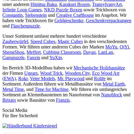
unter anderem
Himitsu Baku
,
Karakuri Boxen
,
TransylvanyArt
,
Infinite Loop Games
,
NKD Puzzle Boxen
sowie Trickboxen von
Constantin
,
Siebenstein
und
Creative Crafthouse
im Angebot. Wir
haben viele Trickboxen für
Geldgeschenke
,
Geschenkverpackungen
und
Flaschenpuzzle
.
Unser Sortiment umfasst mehrere hundert verschiedene
Zauberwürfel
,
Speed Cubes
,
Magic Cubes
in den verschiedensten
Formen. Wir führen unter anderem Cubes der Marken
MoYu
,
QiYi
,
ShengShou
,
Meffert
,
Cubbing Classroom
,
Dayan
,
LanLan
,
Ganspuzzle
,
Fanxin
und
YuXin
.
Im Bereich 3D-Modellbau haben wir
Mechanische Holzbausätze
der Firmen
Ugears
,
Wood Trick
,
Wooden.City
,
Eco Wood Art
(EWA)
,
Rokr
,
Veter Models
,
Mr. Playwood
und
Rolife
im
Sortiment. Außerdem führen wir Metallbausätze von
Metal Earth
,
Metal Time
, und
Time for Machine
. Wir führen ein umfangreiches
Sortiment an Klemmbausteinen im Nanoformat von
Nanoblock
und
Brixies
sowie Bausätze von
Franzis
.
Social Media
Für Ihre Sicherheit