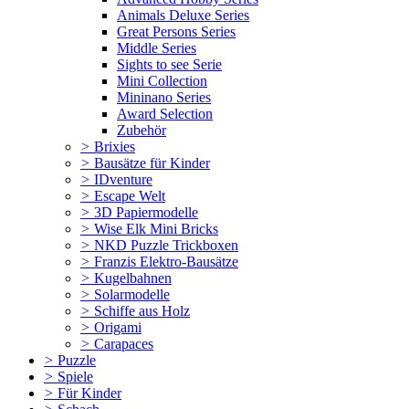
Animals Deluxe Series
Great Persons Series
Middle Series
Sights to see Serie
Mini Collection
Mininano Series
Award Selection
Zubehör
>
Brixies
>
Bausätze für Kinder
>
IDventure
>
Escape Welt
>
3D Papiermodelle
>
Wise Elk Mini Bricks
>
NKD Puzzle Trickboxen
>
Franzis Elektro-Bausätze
>
Kugelbahnen
>
Solarmodelle
>
Schiffe aus Holz
>
Origami
>
Carapaces
>
Puzzle
>
Spiele
>
Für Kinder