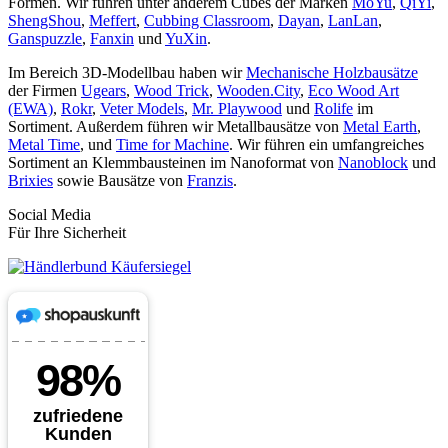
Formen. Wir führen unter anderem Cubes der Marken
MoYu
,
QiYi
,
ShengShou
,
Meffert
,
Cubbing Classroom
,
Dayan
,
LanLan
,
Ganspuzzle
,
Fanxin
und
YuXin
.
Im Bereich 3D-Modellbau haben wir
Mechanische Holzbausätze
der Firmen
Ugears
,
Wood Trick
,
Wooden.City
,
Eco Wood Art
(EWA)
,
Rokr
,
Veter Models
,
Mr. Playwood
und
Rolife
im
Sortiment. Außerdem führen wir Metallbausätze von
Metal Earth
,
Metal Time
, und
Time for Machine
. Wir führen ein umfangreiches
Sortiment an Klemmbausteinen im Nanoformat von
Nanoblock
und
Brixies
sowie Bausätze von
Franzis
.
Social Media
Für Ihre Sicherheit