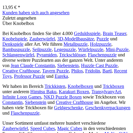
13,95 € *
Kunden haben sich auch angesehen
Zuletzt angesehen
Über Knobelbox
Bei Knobelbox finden Sie über 4.000
Geduldsspiele
,
Brain Teaser
,
Knobelspiele
,
Zauberwürfel
,
3D-Modellbausätze
,
Puzzle
und
Denkspiele
aller Art. Wir führen
Metallpuzzle
,
Holzpuzzle
,
Bambuspuzzle
,
Seilpuzzle
,
Legepuzzle
,
Würfelpuzzle
,
Mini-Puzzle
,
Schlangenwürfel
,
Pyramiden
,
Trickschlösser
,
Flaschenpuzzle
und
diverse weitere Puzzlearten aus der ganzen Welt. Unter anderem
von
Jean Claude Constantin
,
Siebenstein
,
Huzzle Cast Puzzle
,
Creative Crafthouse
,
Tavern Puzzle
,
Philos
,
Fridolin
,
Bartl
,
Recent
Toys
,
Professor Puzzle
und
Eureka
.
Wir haben im Bereich
Trickkisten
,
Knobelboxen
und
Trickboxen
unter anderem
Himitsu Baku
,
Karakuri Boxen
,
TransylvanyArt
,
Infinite Loop Games
,
NKD Puzzle Boxen
sowie Trickboxen von
Constantin
,
Siebenstein
und
Creative Crafthouse
im Angebot. Wir
haben viele Trickboxen für
Geldgeschenke
,
Geschenkverpackungen
und
Flaschenpuzzle
.
Unser Sortiment umfasst mehrere hundert verschiedene
Zauberwürfel
,
Speed Cubes
,
Magic Cubes
in den verschiedensten