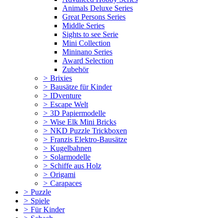
Animals Deluxe Series
Great Persons Series
Middle Series
Sights to see Serie
Mini Collection
Mininano Series
Award Selection
Zubehör
>
Brixies
>
Bausätze für Kinder
>
IDventure
>
Escape Welt
>
3D Papiermodelle
>
Wise Elk Mini Bricks
>
NKD Puzzle Trickboxen
>
Franzis Elektro-Bausätze
>
Kugelbahnen
>
Solarmodelle
>
Schiffe aus Holz
>
Origami
>
Carapaces
>
Puzzle
>
Spiele
>
Für Kinder