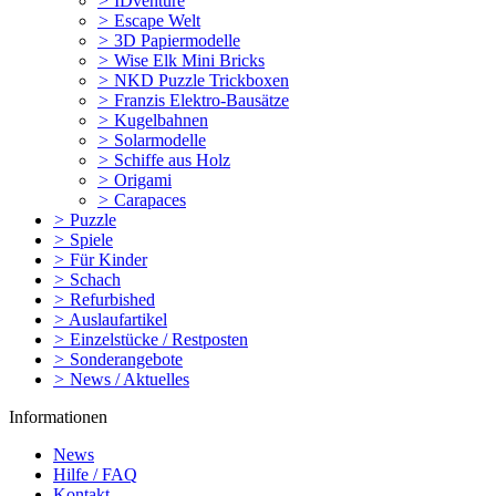
>
IDventure
>
Escape Welt
>
3D Papiermodelle
>
Wise Elk Mini Bricks
>
NKD Puzzle Trickboxen
>
Franzis Elektro-Bausätze
>
Kugelbahnen
>
Solarmodelle
>
Schiffe aus Holz
>
Origami
>
Carapaces
>
Puzzle
>
Spiele
>
Für Kinder
>
Schach
>
Refurbished
>
Auslaufartikel
>
Einzelstücke / Restposten
>
Sonderangebote
>
News / Aktuelles
Informationen
News
Hilfe / FAQ
Kontakt