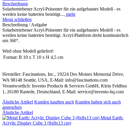
Beschreibung
Solarbetriebener Acryl-Präsenter für ein aufgebautes Modell - es
werden keine batterien benötigt....
mehr
Menü schließen
Beschreibung / Aufgabe
Solarbetriebener Acryl-Präsenter für ein aufgebautes Modell - es
werden keine batterien benötigt. Acryl-Plattform dreht kontinuierlich
um 360°.
Wird ohne Modell geliefert!
Format:
B 10 x T 10 x H 4,5 cm
Hersteller: Fascinations, Inc., 19224 Des Moines Memorial Drive,
WA 98148 Seattle, USA, E-Mail: info@fascinations.com
Verantwortlich: Invento Products & Services GmbH, Klein Feldhus
1, 26180 Rastede, Deutschland, E-Mail: service@invento-hq.com
Ähnliche Artikel
Kunden kauften auch
Kunden haben sich auch
angesehen
Ähnliche Artikel
Metal Earth:
Acrylic Display Cube 3 (8x8x13 cm)