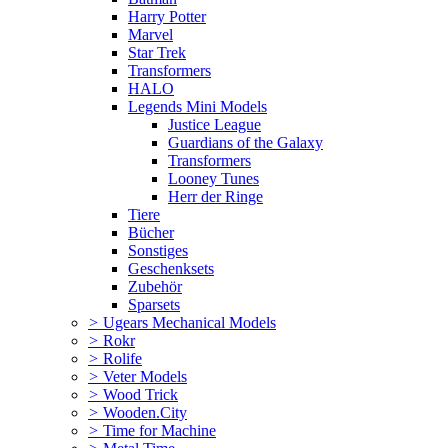
Harry Potter
Marvel
Star Trek
Transformers
HALO
Legends Mini Models
Justice League
Guardians of the Galaxy
Transformers
Looney Tunes
Herr der Ringe
Tiere
Bücher
Sonstiges
Geschenksets
Zubehör
Sparsets
>
Ugears Mechanical Models
>
Rokr
>
Rolife
>
Veter Models
>
Wood Trick
>
Wooden.City
>
Time for Machine