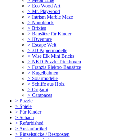
>
Metal Time
>
Eco Wood Art
>
Mr. Playwood
>
Intrism Marble Maze
>
Nanoblock
>
Brixies
>
Bausätze für Kinder
>
IDventure
>
Escape Welt
>
3D Papiermodelle
>
Wise Elk Mini Bricks
>
NKD Puzzle Trickboxen
>
Franzis Elektro-Bausätze
>
Kugelbahnen
>
Solarmodelle
>
Schiffe aus Holz
>
Origami
>
Carapaces
>
Puzzle
>
Spiele
>
Für Kinder
>
Schach
>
Refurbished
>
Auslaufartikel
>
Einzelstücke / Restposten