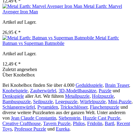
12,49 € *
Metal Earth: Marvel
Avenger Iron Man
Artikel auf Lager.
26,95 € *
Metal Earth:
Batman vs Superman Batmobile
Artikel auf Lager.
12,49 € *
Zuletzt angesehen
Über Knobelbox
Bei Knobelbox finden Sie über 4.000
Geduldsspiele
,
Brain Teaser
,
Knobelspiele
,
Zauberwürfel
,
3D-Modellbausätze
,
Puzzle
und
Denkspiele
aller Art. Wir führen
Metallpuzzle
,
Holzpuzzle
,
Bambuspuzzle
,
Seilpuzzle
,
Legepuzzle
,
Würfelpuzzle
,
Mini-Puzzle
,
Schlangenwürfel
,
Pyramiden
,
Trickschlösser
,
Flaschenpuzzle
und
diverse weitere Puzzlearten aus der ganzen Welt. Unter anderem
von
Jean Claude Constantin
,
Siebenstein
,
Huzzle Cast Puzzle
,
Creative Crafthouse
,
Tavern Puzzle
,
Philos
,
Fridolin
,
Bartl
,
Recent
Toys
,
Professor Puzzle
und
Eureka
.