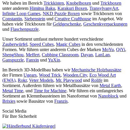
Wir haben im Bereich
Trickkisten
,
Knobelboxen
und
Trickboxen
unter anderem
Himitsu Baku
,
Karakuri Boxen
,
TransylvanyArt
,
Infinite Loop Games
,
NKD Puzzle Boxen
sowie Trickboxen von
Constantin
,
Siebenstein
und
Creative Crafthouse
im Angebot. Wir
haben viele Trickboxen für
Geldgeschenke
,
Geschenkverpackungen
und
Flaschenpuzzle
.
Unser Sortiment umfasst mehrere hundert verschiedene
Zauberwürfel
,
Speed Cubes
,
Magic Cubes
in den verschiedensten
Formen. Wir führen unter anderem Cubes der Marken
MoYu
,
QiYi
,
ShengShou
,
Meffert
,
Cubbing Classroom
,
Dayan
,
LanLan
,
Ganspuzzle
,
Fanxin
und
YuXin
.
Im Bereich 3D-Modellbau haben wir
Mechanische Holzbausätze
der Firmen
Ugears
,
Wood Trick
,
Wooden.City
,
Eco Wood Art
(EWA)
,
Rokr
,
Veter Models
,
Mr. Playwood
und
Rolife
im
Sortiment. Außerdem führen wir Metallbausätze von
Metal Earth
,
Metal Time
, und
Time for Machine
. Wir führen ein umfangreiches
Sortiment an Klemmbausteinen im Nanoformat von
Nanoblock
und
Brixies
sowie Bausätze von
Franzis
.
Social Media
Für Ihre Sicherheit