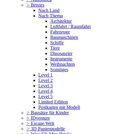
>
Brixies
Nach Land
Nach Thema
Architektur
Luftfahrt / Raumfahrt
Fahrzeuge
Baumaschinen
Schiffe
Tiere
Dinosaurier
Instrumente
Weihnachten
Sonstiges
Level 1
Level 2
Level 3
Level 4
Level 5
Limited Edition
Postkarten mit Modell
>
Bausätze für Kinder
>
IDventure
>
Escape Welt
>
3D Papiermodelle