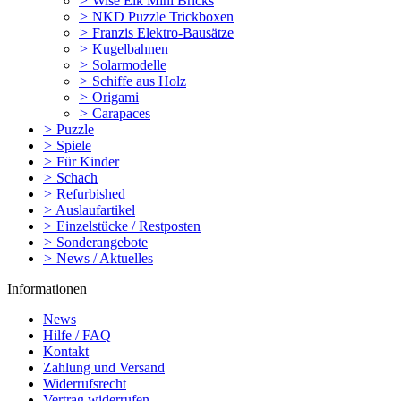
>
Wise Elk Mini Bricks
>
NKD Puzzle Trickboxen
>
Franzis Elektro-Bausätze
>
Kugelbahnen
>
Solarmodelle
>
Schiffe aus Holz
>
Origami
>
Carapaces
>
Puzzle
>
Spiele
>
Für Kinder
>
Schach
>
Refurbished
>
Auslaufartikel
>
Einzelstücke / Restposten
>
Sonderangebote
>
News / Aktuelles
Informationen
News
Hilfe / FAQ
Kontakt
Zahlung und Versand
Widerrufsrecht
Vertrag widerrufen