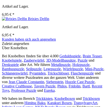
Artikel auf Lager.
6,95 € *
Brixies Delfin
Artikel auf Lager.
6,95 € *
Kunden haben sich auch angesehen
Zuletzt angesehen
Über Knobelbox
Bei Knobelbox finden Sie über 4.000
Geduldsspiele
,
Brain Teaser
,
Knobelspiele
,
Zauberwürfel
,
3D-Modellbausätze
,
Puzzle
und
Denkspiele
aller Art. Wir führen
Metallpuzzle
,
Holzpuzzle
,
Bambuspuzzle
,
Seilpuzzle
,
Legepuzzle
,
Würfelpuzzle
,
Mini-Puzzle
,
Schlangenwürfel
,
Pyramiden
,
Trickschlösser
,
Flaschenpuzzle
und
diverse weitere Puzzlearten aus der ganzen Welt. Unter anderem
von
Jean Claude Constantin
,
Siebenstein
,
Huzzle Cast Puzzle
,
Creative Crafthouse
,
Tavern Puzzle
,
Philos
,
Fridolin
,
Bartl
,
Recent
Toys
,
Professor Puzzle
und
Eureka
.
Wir haben im Bereich
Trickkisten
,
Knobelboxen
und
Trickboxen
unter anderem
Himitsu Baku
,
Karakuri Boxen
,
TransylvanyArt
,