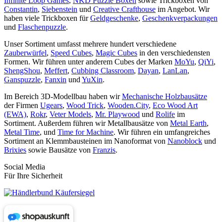
Infinite Loop Games
,
NKD Puzzle Boxen
sowie Trickboxen von
Constantin
,
Siebenstein
und
Creative Crafthouse
im Angebot. Wir
haben viele Trickboxen für
Geldgeschenke
,
Geschenkverpackungen
und
Flaschenpuzzle
.
Unser Sortiment umfasst mehrere hundert verschiedene
Zauberwürfel
,
Speed Cubes
,
Magic Cubes
in den verschiedensten
Formen. Wir führen unter anderem Cubes der Marken
MoYu
,
QiYi
,
ShengShou
,
Meffert
,
Cubbing Classroom
,
Dayan
,
LanLan
,
Ganspuzzle
,
Fanxin
und
YuXin
.
Im Bereich 3D-Modellbau haben wir
Mechanische Holzbausätze
der Firmen
Ugears
,
Wood Trick
,
Wooden.City
,
Eco Wood Art
(EWA)
,
Rokr
,
Veter Models
,
Mr. Playwood
und
Rolife
im
Sortiment. Außerdem führen wir Metallbausätze von
Metal Earth
,
Metal Time
, und
Time for Machine
. Wir führen ein umfangreiches
Sortiment an Klemmbausteinen im Nanoformat von
Nanoblock
und
Brixies
sowie Bausätze von
Franzis
.
Social Media
Für Ihre Sicherheit