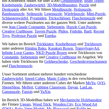
Bei Knobelbox finden Sie über 4.000
Geduldsspiele
,
Brain Teaser
,
Knobelspiele
,
Zauberwürfel
,
3D-Modellbausätze
,
Puzzle
und
Denkspiele
aller Art. Wir führen
Metallpuzzle
,
Holzpuzzle
,
Bambuspuzzle
,
Seilpuzzle
,
Legepuzzle
,
Würfelpuzzle
,
Mini-Puzzle
,
Schlangenwürfel
,
Pyramiden
,
Trickschlösser
,
Flaschenpuzzle
und
diverse weitere Puzzlearten aus der ganzen Welt. Unter anderem
von
Jean Claude Constantin
,
Siebenstein
,
Huzzle Cast Puzzle
,
Creative Crafthouse
,
Tavern Puzzle
,
Philos
,
Fridolin
,
Bartl
,
Recent
Toys
,
Professor Puzzle
und
Eureka
.
Wir haben im Bereich
Trickkisten
,
Knobelboxen
und
Trickboxen
unter anderem
Himitsu Baku
,
Karakuri Boxen
,
TransylvanyArt
,
Infinite Loop Games
,
NKD Puzzle Boxen
sowie Trickboxen von
Constantin
,
Siebenstein
und
Creative Crafthouse
im Angebot. Wir
haben viele Trickboxen für
Geldgeschenke
,
Geschenkverpackungen
und
Flaschenpuzzle
.
Unser Sortiment umfasst mehrere hundert verschiedene
Zauberwürfel
,
Speed Cubes
,
Magic Cubes
in den verschiedensten
Formen. Wir führen unter anderem Cubes der Marken
MoYu
,
QiYi
,
ShengShou
,
Meffert
,
Cubbing Classroom
,
Dayan
,
LanLan
,
Ganspuzzle
,
Fanxin
und
YuXin
.
Im Bereich 3D-Modellbau haben wir
Mechanische Holzbausätze
der Firmen
Ugears
,
Wood Trick
,
Wooden.City
,
Eco Wood Art
(EWA)
,
Rokr
,
Veter Models
,
Mr. Playwood
und
Rolife
im