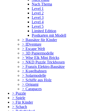
Nach Thema
Level 1
Level 2
Level 3
Level 4
Level 5
Limited Edition
Postkarten mit Modell
>
Bausätze für Kinder
>
IDventure
>
Escape Welt
>
3D Papiermodelle
>
Wise Elk Mini Bricks
>
NKD Puzzle Trickboxen
>
Franzis Elektro-Bausätze
>
Kugelbahnen
>
Solarmodelle
>
Schiffe aus Holz
>
Origami
>
Carapaces
>
Puzzle
>
Spiele
>
Für Kinder
>
Schach