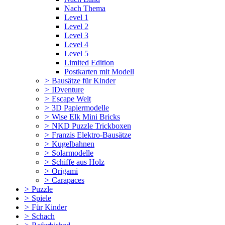
Nach Thema
Level 1
Level 2
Level 3
Level 4
Level 5
Limited Edition
Postkarten mit Modell
>
Bausätze für Kinder
>
IDventure
>
Escape Welt
>
3D Papiermodelle
>
Wise Elk Mini Bricks
>
NKD Puzzle Trickboxen
>
Franzis Elektro-Bausätze
>
Kugelbahnen
>
Solarmodelle
>
Schiffe aus Holz
>
Origami
>
Carapaces
>
Puzzle
>
Spiele
>
Für Kinder
>
Schach