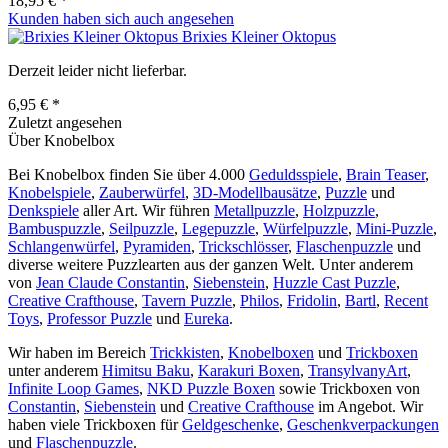
18,95 € *
Kunden haben sich auch angesehen
Brixies Kleiner Oktopus
Derzeit leider nicht lieferbar.
6,95 € *
Zuletzt angesehen
Über Knobelbox
Bei Knobelbox finden Sie über 4.000
Geduldsspiele
,
Brain Teaser
,
Knobelspiele
,
Zauberwürfel
,
3D-Modellbausätze
,
Puzzle
und
Denkspiele
aller Art. Wir führen
Metallpuzzle
,
Holzpuzzle
,
Bambuspuzzle
,
Seilpuzzle
,
Legepuzzle
,
Würfelpuzzle
,
Mini-Puzzle
,
Schlangenwürfel
,
Pyramiden
,
Trickschlösser
,
Flaschenpuzzle
und
diverse weitere Puzzlearten aus der ganzen Welt. Unter anderem
von
Jean Claude Constantin
,
Siebenstein
,
Huzzle Cast Puzzle
,
Creative Crafthouse
,
Tavern Puzzle
,
Philos
,
Fridolin
,
Bartl
,
Recent
Toys
,
Professor Puzzle
und
Eureka
.
Wir haben im Bereich
Trickkisten
,
Knobelboxen
und
Trickboxen
unter anderem
Himitsu Baku
,
Karakuri Boxen
,
TransylvanyArt
,
Infinite Loop Games
,
NKD Puzzle Boxen
sowie Trickboxen von
Constantin
,
Siebenstein
und
Creative Crafthouse
im Angebot. Wir
haben viele Trickboxen für
Geldgeschenke
,
Geschenkverpackungen
und
Flaschenpuzzle
.