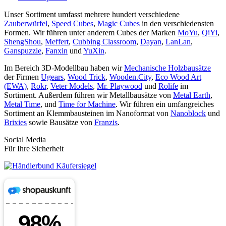
Unser Sortiment umfasst mehrere hundert verschiedene
Zauberwürfel
,
Speed Cubes
,
Magic Cubes
in den verschiedensten
Formen. Wir führen unter anderem Cubes der Marken
MoYu
,
QiYi
,
ShengShou
,
Meffert
,
Cubbing Classroom
,
Dayan
,
LanLan
,
Ganspuzzle
,
Fanxin
und
YuXin
.
Im Bereich 3D-Modellbau haben wir
Mechanische Holzbausätze
der Firmen
Ugears
,
Wood Trick
,
Wooden.City
,
Eco Wood Art
(EWA)
,
Rokr
,
Veter Models
,
Mr. Playwood
und
Rolife
im
Sortiment. Außerdem führen wir Metallbausätze von
Metal Earth
,
Metal Time
, und
Time for Machine
. Wir führen ein umfangreiches
Sortiment an Klemmbausteinen im Nanoformat von
Nanoblock
und
Brixies
sowie Bausätze von
Franzis
.
Social Media
Für Ihre Sicherheit