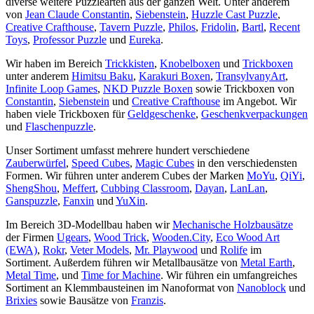
diverse weitere Puzzlearten aus der ganzen Welt. Unter anderem
von
Jean Claude Constantin
,
Siebenstein
,
Huzzle Cast Puzzle
,
Creative Crafthouse
,
Tavern Puzzle
,
Philos
,
Fridolin
,
Bartl
,
Recent
Toys
,
Professor Puzzle
und
Eureka
.
Wir haben im Bereich
Trickkisten
,
Knobelboxen
und
Trickboxen
unter anderem
Himitsu Baku
,
Karakuri Boxen
,
TransylvanyArt
,
Infinite Loop Games
,
NKD Puzzle Boxen
sowie Trickboxen von
Constantin
,
Siebenstein
und
Creative Crafthouse
im Angebot. Wir
haben viele Trickboxen für
Geldgeschenke
,
Geschenkverpackungen
und
Flaschenpuzzle
.
Unser Sortiment umfasst mehrere hundert verschiedene
Zauberwürfel
,
Speed Cubes
,
Magic Cubes
in den verschiedensten
Formen. Wir führen unter anderem Cubes der Marken
MoYu
,
QiYi
,
ShengShou
,
Meffert
,
Cubbing Classroom
,
Dayan
,
LanLan
,
Ganspuzzle
,
Fanxin
und
YuXin
.
Im Bereich 3D-Modellbau haben wir
Mechanische Holzbausätze
der Firmen
Ugears
,
Wood Trick
,
Wooden.City
,
Eco Wood Art
(EWA)
,
Rokr
,
Veter Models
,
Mr. Playwood
und
Rolife
im
Sortiment. Außerdem führen wir Metallbausätze von
Metal Earth
,
Metal Time
, und
Time for Machine
. Wir führen ein umfangreiches
Sortiment an Klemmbausteinen im Nanoformat von
Nanoblock
und
Brixies
sowie Bausätze von
Franzis
.