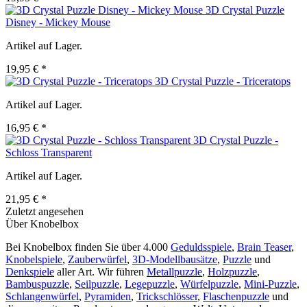
3D Crystal Puzzle
Disney - Mickey Mouse
Artikel auf Lager.
19,95 € *
3D Crystal Puzzle - Triceratops
Artikel auf Lager.
16,95 € *
3D Crystal Puzzle -
Schloss Transparent
Artikel auf Lager.
21,95 € *
Zuletzt angesehen
Über Knobelbox
Bei Knobelbox finden Sie über 4.000
Geduldsspiele
,
Brain Teaser
,
Knobelspiele
,
Zauberwürfel
,
3D-Modellbausätze
,
Puzzle
und
Denkspiele
aller Art. Wir führen
Metallpuzzle
,
Holzpuzzle
,
Bambuspuzzle
,
Seilpuzzle
,
Legepuzzle
,
Würfelpuzzle
,
Mini-Puzzle
,
Schlangenwürfel
,
Pyramiden
,
Trickschlösser
,
Flaschenpuzzle
und