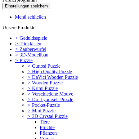
Menü schließen
Unsere Produkte
>
Geduldsspiele
>
Trickkisten
>
Zauberwürfel
>
3D-Modellbau
>
Puzzle
>
Curiosi Puzzle
>
High Quality Puzzle
>
DaVici Wooden Puzzle
>
Wooden Puzzle
>
Krimi Puzzle
>
Verschiedene Motive
>
Do it yourself Puzzle
>
Pocket-Puzzle
>
Mini Puzzle
>
3D Crystal Puzzle
Tiere
Früchte
Pflanzen
Comics