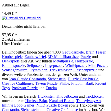
Artikel auf Lager.
14,49 € *
Crystall 99
Derzeit leider nicht lieferbar.
57,95 € *
Zuletzt angesehen
Über Knobelbox
Bei Knobelbox finden Sie über 4.000
Geduldsspiele
,
Brain Teaser
,
Knobelspiele
,
Zauberwürfel
,
3D-Modellbausätze
,
Puzzle
und
Denkspiele
aller Art. Wir führen
Metallpuzzle
,
Holzpuzzle
,
Bambuspuzzle
,
Seilpuzzle
,
Legepuzzle
,
Würfelpuzzle
,
Mini-Puzzle
,
Schlangenwürfel
,
Pyramiden
,
Trickschlösser
,
Flaschenpuzzle
und
diverse weitere Puzzlearten aus der ganzen Welt. Unter anderem
von
Jean Claude Constantin
,
Siebenstein
,
Huzzle Cast Puzzle
,
Creative Crafthouse
,
Tavern Puzzle
,
Philos
,
Fridolin
,
Bartl
,
Recent
Toys
,
Professor Puzzle
und
Eureka
.
Wir haben im Bereich
Trickkisten
,
Knobelboxen
und
Trickboxen
unter anderem
Himitsu Baku
,
Karakuri Boxen
,
TransylvanyArt
,
Infinite Loop Games
,
NKD Puzzle Boxen
sowie Trickboxen von
Constantin
,
Siebenstein
und
Creative Crafthouse
im Angebot. Wir