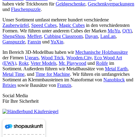
haben viele Trickboxen für
Geldgeschenke
,
Geschenkverpackungen
und
Flaschenpuzzle
.
Unser Sortiment umfasst mehrere hundert verschiedene
Zauberwürfel
,
Speed Cubes
,
Magic Cubes
in den verschiedensten
Formen. Wir führen unter anderem Cubes der Marken
MoYu
,
QiYi
,
ShengShou
,
Meffert
,
Cubbing Classroom
,
Dayan
,
LanLan
,
Ganspuzzle
,
Fanxin
und
YuXin
.
Im Bereich 3D-Modellbau haben wir
Mechanische Holzbausätze
der Firmen
Ugears
,
Wood Trick
,
Wooden.City
,
Eco Wood Art
(EWA)
,
Rokr
,
Veter Models
,
Mr. Playwood
und
Rolife
im
Sortiment. Außerdem führen wir Metallbausätze von
Metal Earth
,
Metal Time
, und
Time for Machine
. Wir führen ein umfangreiches
Sortiment an Klemmbausteinen im Nanoformat von
Nanoblock
und
Brixies
sowie Bausätze von
Franzis
.
Social Media
Für Ihre Sicherheit