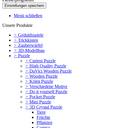
Menü schließen
Unsere Produkte
>
Geduldsspiele
>
Trickkisten
>
Zauberwürfel
>
3D-Modellbau
>
Puzzle
>
Curiosi Puzzle
>
High Quality Puzzle
>
DaVici Wooden Puzzle
>
Wooden Puzzle
>
Krimi Puzzle
>
Verschiedene Motive
>
Do it yourself Puzzle
>
Pocket-Puzzle
>
Mini Puzzle
>
3D Crystal Puzzle
Tiere
Früchte
Pflanzen
Comics