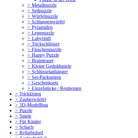
>
Metallpuzzle
>
Seilpuzzle
>
Würfelpuzzle
>
Schlangenwürfel
>
Pyramiden
>
Legepuzzle
>
Labyrinth
>
Trickschlösser
>
Flaschenpuzzle
>
Happy Puzzle
>
Brainteaser
>
Kleine Geduldspiele
>
Schlüsselanhänger
>
Set-Packungen
>
Geschenksets
>
Einzelstücke / Restposten
>
Trickkisten
>
Zauberwürfel
>
3D-Modellbau
>
Puzzle
>
Spiele
>
Für Kinder
>
Schach
>
Refurbished