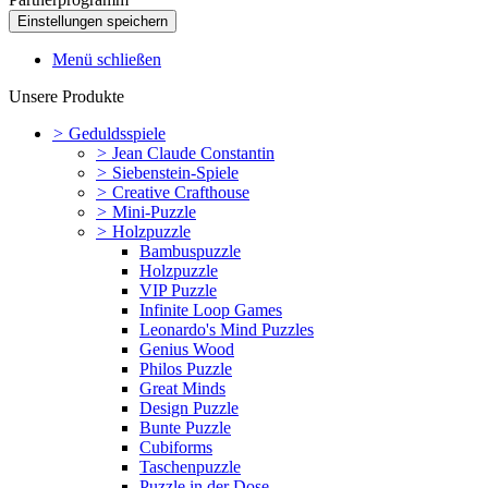
Menü schließen
Unsere Produkte
>
Geduldsspiele
>
Jean Claude Constantin
>
Siebenstein-Spiele
>
Creative Crafthouse
>
Mini-Puzzle
>
Holzpuzzle
Bambuspuzzle
Holzpuzzle
VIP Puzzle
Infinite Loop Games
Leonardo's Mind Puzzles
Genius Wood
Philos Puzzle
Great Minds
Design Puzzle
Bunte Puzzle
Cubiforms
Taschenpuzzle
Puzzle in der Dose