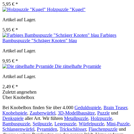
5,95 € *
Holzpuzzle "Kugel"
Artikel auf Lager.
5,95 € *
Farbiges
Bambuspuzzle "Schräger Knoten" blau
Artikel auf Lager.
9,95 € *
Die rätselhafte Pyramide
Artikel auf Lager.
2,49 € *
Zuletzt angesehen
Über Knobelbox
Bei Knobelbox finden Sie über 4.000
Geduldsspiele
,
Brain Teaser
,
Knobelspiele
,
Zauberwürfel
,
3D-Modellbausätze
,
Puzzle
und
Denkspiele
aller Art. Wir führen
Metallpuzzle
,
Holzpuzzle
,
Bambuspuzzle
,
Seilpuzzle
,
Legepuzzle
,
Würfelpuzzle
,
Mini-Puzzle
,
Schlangenwürfel
,
Pyramiden
,
Trickschlösser
,
Flaschenpuzzle
und