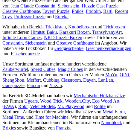
diverse weitere Puzzlearten aus der ganzen Welt. Unter anderem
von
Jean Claude Constantin
,
Siebenstein
,
Huzzle Cast Puzzle
,
Creative Crafthouse
,
Tavern Puzzle
,
Philos
,
Fridolin
,
Bartl
,
Recent
Toys
,
Professor Puzzle
und
Eureka
.
Wir haben im Bereich
Trickkisten
,
Knobelboxen
und
Trickboxen
unter anderem
Himitsu Baku
,
Karakuri Boxen
,
TransylvanyArt
,
Infinite Loop Games
,
NKD Puzzle Boxen
sowie Trickboxen von
Constantin
,
Siebenstein
und
Creative Crafthouse
im Angebot. Wir
haben viele Trickboxen für
Geldgeschenke
,
Geschenkverpackungen
und
Flaschenpuzzle
.
Unser Sortiment umfasst mehrere hundert verschiedene
Zauberwürfel
,
Speed Cubes
,
Magic Cubes
in den verschiedensten
Formen. Wir führen unter anderem Cubes der Marken
MoYu
,
QiYi
,
ShengShou
,
Meffert
,
Cubbing Classroom
,
Dayan
,
LanLan
,
Ganspuzzle
,
Fanxin
und
YuXin
.
Im Bereich 3D-Modellbau haben wir
Mechanische Holzbausätze
der Firmen
Ugears
,
Wood Trick
,
Wooden.City
,
Eco Wood Art
(EWA)
,
Rokr
,
Veter Models
,
Mr. Playwood
und
Rolife
im
Sortiment. Außerdem führen wir Metallbausätze von
Metal Earth
,
Metal Time
, und
Time for Machine
. Wir führen ein umfangreiches
Sortiment an Klemmbausteinen im Nanoformat von
Nanoblock
und
Brixies
sowie Bausätze von
Franzis
.