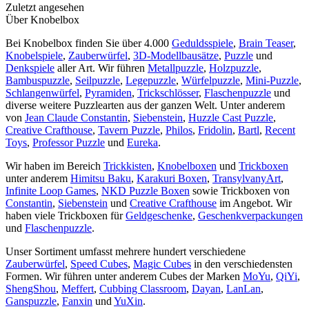
Zuletzt angesehen
Über Knobelbox
Bei Knobelbox finden Sie über 4.000
Geduldsspiele
,
Brain Teaser
,
Knobelspiele
,
Zauberwürfel
,
3D-Modellbausätze
,
Puzzle
und
Denkspiele
aller Art. Wir führen
Metallpuzzle
,
Holzpuzzle
,
Bambuspuzzle
,
Seilpuzzle
,
Legepuzzle
,
Würfelpuzzle
,
Mini-Puzzle
,
Schlangenwürfel
,
Pyramiden
,
Trickschlösser
,
Flaschenpuzzle
und
diverse weitere Puzzlearten aus der ganzen Welt. Unter anderem
von
Jean Claude Constantin
,
Siebenstein
,
Huzzle Cast Puzzle
,
Creative Crafthouse
,
Tavern Puzzle
,
Philos
,
Fridolin
,
Bartl
,
Recent
Toys
,
Professor Puzzle
und
Eureka
.
Wir haben im Bereich
Trickkisten
,
Knobelboxen
und
Trickboxen
unter anderem
Himitsu Baku
,
Karakuri Boxen
,
TransylvanyArt
,
Infinite Loop Games
,
NKD Puzzle Boxen
sowie Trickboxen von
Constantin
,
Siebenstein
und
Creative Crafthouse
im Angebot. Wir
haben viele Trickboxen für
Geldgeschenke
,
Geschenkverpackungen
und
Flaschenpuzzle
.
Unser Sortiment umfasst mehrere hundert verschiedene
Zauberwürfel
,
Speed Cubes
,
Magic Cubes
in den verschiedensten
Formen. Wir führen unter anderem Cubes der Marken
MoYu
,
QiYi
,
ShengShou
,
Meffert
,
Cubbing Classroom
,
Dayan
,
LanLan
,
Ganspuzzle
,
Fanxin
und
YuXin
.