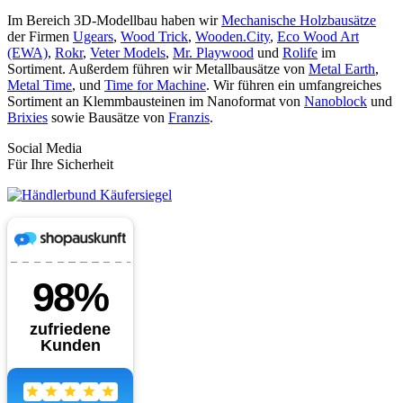
Im Bereich 3D-Modellbau haben wir
Mechanische Holzbausätze
der Firmen
Ugears
,
Wood Trick
,
Wooden.City
,
Eco Wood Art
(EWA)
,
Rokr
,
Veter Models
,
Mr. Playwood
und
Rolife
im
Sortiment. Außerdem führen wir Metallbausätze von
Metal Earth
,
Metal Time
, und
Time for Machine
. Wir führen ein umfangreiches
Sortiment an Klemmbausteinen im Nanoformat von
Nanoblock
und
Brixies
sowie Bausätze von
Franzis
.
Social Media
Für Ihre Sicherheit