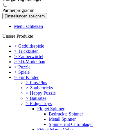
Partnerprogramm
Menü schließen
Unsere Produkte
>
Geduldsspiele
>
Trickkisten
>
Zauberwürfel
>
3D-Modellbau
>
Puzzle
>
Spiele
>
Für Kinder
>
Plus-Plus
>
Zaubertricks
>
Happy Puzzle
>
Bausätze
>
Fidget Toys
FIdget Spinner
Bedruckte Spinner
Metall Spinner
Spinner mit Chromlager
Fidget Magic Cubes