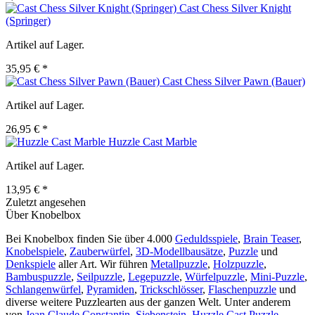
Cast Chess Silver Knight
(Springer)
Artikel auf Lager.
35,95 € *
Cast Chess Silver Pawn (Bauer)
Artikel auf Lager.
26,95 € *
Huzzle Cast Marble
Artikel auf Lager.
13,95 € *
Zuletzt angesehen
Über Knobelbox
Bei Knobelbox finden Sie über 4.000
Geduldsspiele
,
Brain Teaser
,
Knobelspiele
,
Zauberwürfel
,
3D-Modellbausätze
,
Puzzle
und
Denkspiele
aller Art. Wir führen
Metallpuzzle
,
Holzpuzzle
,
Bambuspuzzle
,
Seilpuzzle
,
Legepuzzle
,
Würfelpuzzle
,
Mini-Puzzle
,
Schlangenwürfel
,
Pyramiden
,
Trickschlösser
,
Flaschenpuzzle
und
diverse weitere Puzzlearten aus der ganzen Welt. Unter anderem
von
Jean Claude Constantin
,
Siebenstein
,
Huzzle Cast Puzzle
,