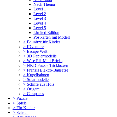
Nach Thema
Level 1
Level 2
Level 3
Level 4
Level 5
Limited Edition
Postkarten mit Modell
>
Bausätze für Kinder
>
IDventure
>
Escape Welt
>
3D Papiermodelle
>
Wise Elk Mini Bricks
>
NKD Puzzle Trickboxen
>
Franzis Elektro-Bausätze
>
Kugelbahnen
>
Solarmodelle
>
Schiffe aus Holz
>
Origami
>
Carapaces
>
Puzzle
>
Spiele
>
Für Kinder
>
Schach