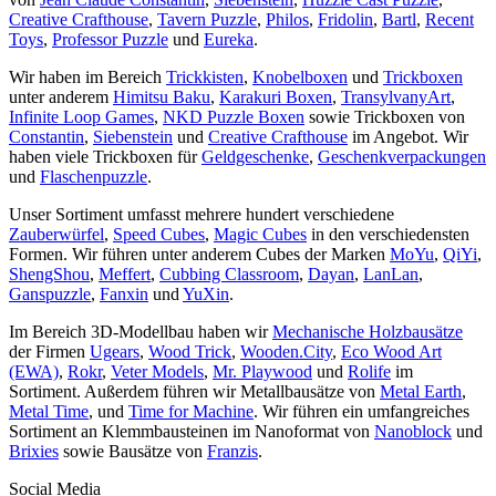
Creative Crafthouse
,
Tavern Puzzle
,
Philos
,
Fridolin
,
Bartl
,
Recent
Toys
,
Professor Puzzle
und
Eureka
.
Wir haben im Bereich
Trickkisten
,
Knobelboxen
und
Trickboxen
unter anderem
Himitsu Baku
,
Karakuri Boxen
,
TransylvanyArt
,
Infinite Loop Games
,
NKD Puzzle Boxen
sowie Trickboxen von
Constantin
,
Siebenstein
und
Creative Crafthouse
im Angebot. Wir
haben viele Trickboxen für
Geldgeschenke
,
Geschenkverpackungen
und
Flaschenpuzzle
.
Unser Sortiment umfasst mehrere hundert verschiedene
Zauberwürfel
,
Speed Cubes
,
Magic Cubes
in den verschiedensten
Formen. Wir führen unter anderem Cubes der Marken
MoYu
,
QiYi
,
ShengShou
,
Meffert
,
Cubbing Classroom
,
Dayan
,
LanLan
,
Ganspuzzle
,
Fanxin
und
YuXin
.
Im Bereich 3D-Modellbau haben wir
Mechanische Holzbausätze
der Firmen
Ugears
,
Wood Trick
,
Wooden.City
,
Eco Wood Art
(EWA)
,
Rokr
,
Veter Models
,
Mr. Playwood
und
Rolife
im
Sortiment. Außerdem führen wir Metallbausätze von
Metal Earth
,
Metal Time
, und
Time for Machine
. Wir führen ein umfangreiches
Sortiment an Klemmbausteinen im Nanoformat von
Nanoblock
und
Brixies
sowie Bausätze von
Franzis
.
Social Media