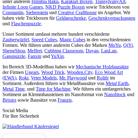
unter anderem
Himitsu Baku
,
Karakuri Boxen
,
TransylvanyArt
,
Infinite Loop Games
,
NKD Puzzle Boxen
sowie Trickboxen von
Constantin
,
Siebenstein
und
Creative Crafthouse
im Angebot. Wir
haben viele Trickboxen für
Geldgeschenke
,
Geschenkverpackungen
und
Flaschenpuzzle
.
Unser Sortiment umfasst mehrere hundert verschiedene
Zauberwürfel
,
Speed Cubes
,
Magic Cubes
in den verschiedensten
Formen. Wir führen unter anderem Cubes der Marken
MoYu
,
QiYi
,
ShengShou
,
Meffert
,
Cubbing Classroom
,
Dayan
,
LanLan
,
Ganspuzzle
,
Fanxin
und
YuXin
.
Im Bereich 3D-Modellbau haben wir
Mechanische Holzbausätze
der Firmen
Ugears
,
Wood Trick
,
Wooden.City
,
Eco Wood Art
(EWA)
,
Rokr
,
Veter Models
,
Mr. Playwood
und
Rolife
im
Sortiment. Außerdem führen wir Metallbausätze von
Metal Earth
,
Metal Time
, und
Time for Machine
. Wir führen ein umfangreiches
Sortiment an Klemmbausteinen im Nanoformat von
Nanoblock
und
Brixies
sowie Bausätze von
Franzis
.
Social Media
Für Ihre Sicherheit