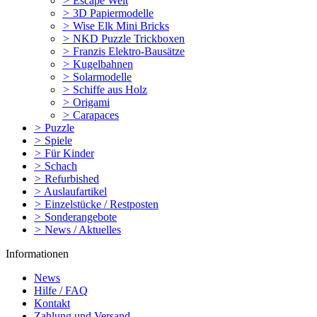
>
Escape Welt
>
3D Papiermodelle
>
Wise Elk Mini Bricks
>
NKD Puzzle Trickboxen
>
Franzis Elektro-Bausätze
>
Kugelbahnen
>
Solarmodelle
>
Schiffe aus Holz
>
Origami
>
Carapaces
>
Puzzle
>
Spiele
>
Für Kinder
>
Schach
>
Refurbished
>
Auslaufartikel
>
Einzelstücke / Restposten
>
Sonderangebote
>
News / Aktuelles
Informationen
News
Hilfe / FAQ
Kontakt
Zahlung und Versand