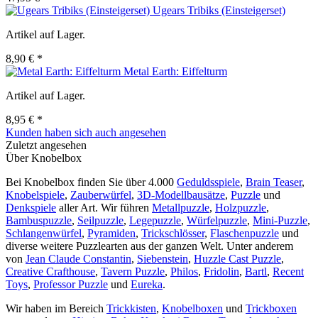
Ugears Tribiks (Einsteigerset)
Artikel auf Lager.
8,90 € *
Metal Earth: Eiffelturm
Artikel auf Lager.
8,95 € *
Kunden haben sich auch angesehen
Zuletzt angesehen
Über Knobelbox
Bei Knobelbox finden Sie über 4.000
Geduldsspiele
,
Brain Teaser
,
Knobelspiele
,
Zauberwürfel
,
3D-Modellbausätze
,
Puzzle
und
Denkspiele
aller Art. Wir führen
Metallpuzzle
,
Holzpuzzle
,
Bambuspuzzle
,
Seilpuzzle
,
Legepuzzle
,
Würfelpuzzle
,
Mini-Puzzle
,
Schlangenwürfel
,
Pyramiden
,
Trickschlösser
,
Flaschenpuzzle
und
diverse weitere Puzzlearten aus der ganzen Welt. Unter anderem
von
Jean Claude Constantin
,
Siebenstein
,
Huzzle Cast Puzzle
,
Creative Crafthouse
,
Tavern Puzzle
,
Philos
,
Fridolin
,
Bartl
,
Recent
Toys
,
Professor Puzzle
und
Eureka
.
Wir haben im Bereich
Trickkisten
,
Knobelboxen
und
Trickboxen