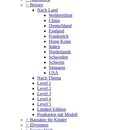
>
Brixies
Nach Land
Weltberühmt
China
Deutschland
England
Frankreich
Hong Kong
Italien
Niederlande
Schweden
Schweiz
Singapur
USA
Nach Thema
Level 1
Level 2
Level 3
Level 4
Level 5
Limited Edition
Postkarten mit Modell
>
Bausätze für Kinder
>
IDventure