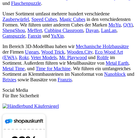
und
Flaschenpuzzle
.
Unser Sortiment umfasst mehrere hundert verschiedene
Zauberwürfel
,
Speed Cubes
,
Magic Cubes
in den verschiedensten
Formen. Wir führen unter anderem Cubes der Marken
MoYu
,
QiYi
,
ShengShou
,
Meffert
,
Cubbing Classroom
,
Dayan
,
LanLan
,
Ganspuzzle
,
Fanxin
und
YuXin
.
Im Bereich 3D-Modellbau haben wir
Mechanische Holzbausätze
der Firmen
Ugears
,
Wood Trick
,
Wooden.City
,
Eco Wood Art
(EWA)
,
Rokr
,
Veter Models
,
Mr. Playwood
und
Rolife
im
Sortiment. Außerdem führen wir Metallbausätze von
Metal Earth
,
Metal Time
, und
Time for Machine
. Wir führen ein umfangreiches
Sortiment an Klemmbausteinen im Nanoformat von
Nanoblock
und
Brixies
sowie Bausätze von
Franzis
.
Social Media
Für Ihre Sicherheit