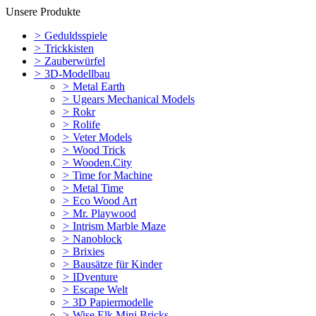
Unsere Produkte
>
Geduldsspiele
>
Trickkisten
>
Zauberwürfel
>
3D-Modellbau
>
Metal Earth
>
Ugears Mechanical Models
>
Rokr
>
Rolife
>
Veter Models
>
Wood Trick
>
Wooden.City
>
Time for Machine
>
Metal Time
>
Eco Wood Art
>
Mr. Playwood
>
Intrism Marble Maze
>
Nanoblock
>
Brixies
>
Bausätze für Kinder
>
IDventure
>
Escape Welt
>
3D Papiermodelle
>
Wise Elk Mini Bricks