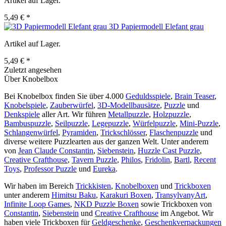
Artikel auf Lager.
5,49 € *
3D Papiermodell Elefant grau
Artikel auf Lager.
5,49 € *
Zuletzt angesehen
Über Knobelbox
Bei Knobelbox finden Sie über 4.000
Geduldsspiele
,
Brain Teaser
,
Knobelspiele
,
Zauberwürfel
,
3D-Modellbausätze
,
Puzzle
und
Denkspiele
aller Art. Wir führen
Metallpuzzle
,
Holzpuzzle
,
Bambuspuzzle
,
Seilpuzzle
,
Legepuzzle
,
Würfelpuzzle
,
Mini-Puzzle
,
Schlangenwürfel
,
Pyramiden
,
Trickschlösser
,
Flaschenpuzzle
und
diverse weitere Puzzlearten aus der ganzen Welt. Unter anderem
von
Jean Claude Constantin
,
Siebenstein
,
Huzzle Cast Puzzle
,
Creative Crafthouse
,
Tavern Puzzle
,
Philos
,
Fridolin
,
Bartl
,
Recent
Toys
,
Professor Puzzle
und
Eureka
.
Wir haben im Bereich
Trickkisten
,
Knobelboxen
und
Trickboxen
unter anderem
Himitsu Baku
,
Karakuri Boxen
,
TransylvanyArt
,
Infinite Loop Games
,
NKD Puzzle Boxen
sowie Trickboxen von
Constantin
,
Siebenstein
und
Creative Crafthouse
im Angebot. Wir
haben viele Trickboxen für
Geldgeschenke
,
Geschenkverpackungen