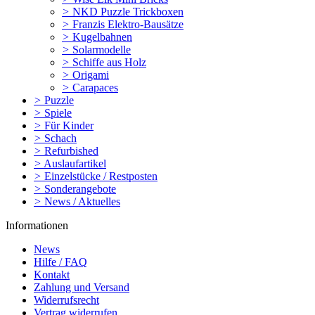
>
NKD Puzzle Trickboxen
>
Franzis Elektro-Bausätze
>
Kugelbahnen
>
Solarmodelle
>
Schiffe aus Holz
>
Origami
>
Carapaces
>
Puzzle
>
Spiele
>
Für Kinder
>
Schach
>
Refurbished
>
Auslaufartikel
>
Einzelstücke / Restposten
>
Sonderangebote
>
News / Aktuelles
Informationen
News
Hilfe / FAQ
Kontakt
Zahlung und Versand
Widerrufsrecht
Vertrag widerrufen