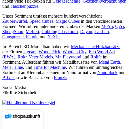
haben viele Trickboxen für
Geldgeschenke
,
Geschenkverpackungen
und
Flaschenpuzzle
.
Unser Sortiment umfasst mehrere hundert verschiedene
Zauberwürfel
,
Speed Cubes
,
Magic Cubes
in den verschiedensten
Formen. Wir führen unter anderem Cubes der Marken
MoYu
,
QiYi
,
ShengShou
,
Meffert
,
Cubbing Classroom
,
Dayan
,
LanLan
,
Ganspuzzle
,
Fanxin
und
YuXin
.
Im Bereich 3D-Modellbau haben wir
Mechanische Holzbausätze
der Firmen
Ugears
,
Wood Trick
,
Wooden.City
,
Eco Wood Art
(EWA)
,
Rokr
,
Veter Models
,
Mr. Playwood
und
Rolife
im
Sortiment. Außerdem führen wir Metallbausätze von
Metal Earth
,
Metal Time
, und
Time for Machine
. Wir führen ein umfangreiches
Sortiment an Klemmbausteinen im Nanoformat von
Nanoblock
und
Brixies
sowie Bausätze von
Franzis
.
Social Media
Für Ihre Sicherheit