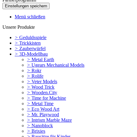
Menü schließen
Unsere Produkte
>
Geduldsspiele
>
Trickkisten
>
Zauberwürfel
>
3D-Modellbau
>
Metal Earth
>
Ugears Mechanical Models
>
Rokr
>
Rolife
>
Veter Models
>
Wood Trick
>
Wooden.City
>
Time for Machine
>
Metal Time
>
Eco Wood Art
>
Mr. Playwood
>
Intrism Marble Maze
>
Nanoblock
>
Brixies
>
Bausätze für Kinder