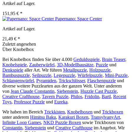
Artikel auf Lager.
151,95 € *
Papernano: Space Center
Artikel auf Lager.
21,49 € *
Zuletzt angesehen
Über Knobelbox
Bei Knobelbox finden Sie über 4.000
Geduldsspiele
,
Brain Teaser
,
Knobelspiele
,
Zauberwürfel
,
3D-Modellbausätze
,
Puzzle
und
Denkspiele
aller Art. Wir führen
Metallpuzzle
,
Holzpuzzle
,
Bambuspuzzle
,
Seilpuzzle
,
Legepuzzle
,
Würfelpuzzle
,
Mini-Puzzle
,
Schlangenwürfel
,
Pyramiden
,
Trickschlösser
,
Flaschenpuzzle
und
diverse weitere Puzzlearten aus der ganzen Welt. Unter anderem
von
Jean Claude Constantin
,
Siebenstein
,
Huzzle Cast Puzzle
,
Creative Crafthouse
,
Tavern Puzzle
,
Philos
,
Fridolin
,
Bartl
,
Recent
Toys
,
Professor Puzzle
und
Eureka
.
Wir haben im Bereich
Trickkisten
,
Knobelboxen
und
Trickboxen
unter anderem
Himitsu Baku
,
Karakuri Boxen
,
TransylvanyArt
,
Infinite Loop Games
,
NKD Puzzle Boxen
sowie Trickboxen von
Constantin
,
Siebenstein
und
Creative Crafthouse
im Angebot. Wir