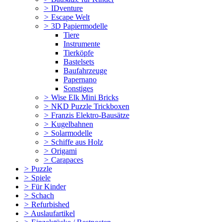
>
IDventure
>
Escape Welt
>
3D Papiermodelle
Tiere
Instrumente
Tierköpfe
Bastelsets
Baufahrzeuge
Papernano
Sonstiges
>
Wise Elk Mini Bricks
>
NKD Puzzle Trickboxen
>
Franzis Elektro-Bausätze
>
Kugelbahnen
>
Solarmodelle
>
Schiffe aus Holz
>
Origami
>
Carapaces
>
Puzzle
>
Spiele
>
Für Kinder
>
Schach
>
Refurbished
>
Auslaufartikel