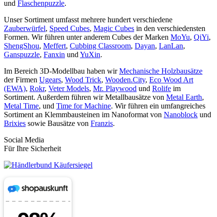
und
Flaschenpuzzle
.
Unser Sortiment umfasst mehrere hundert verschiedene
Zauberwürfel
,
Speed Cubes
,
Magic Cubes
in den verschiedensten
Formen. Wir führen unter anderem Cubes der Marken
MoYu
,
QiYi
,
ShengShou
,
Meffert
,
Cubbing Classroom
,
Dayan
,
LanLan
,
Ganspuzzle
,
Fanxin
und
YuXin
.
Im Bereich 3D-Modellbau haben wir
Mechanische Holzbausätze
der Firmen
Ugears
,
Wood Trick
,
Wooden.City
,
Eco Wood Art
(EWA)
,
Rokr
,
Veter Models
,
Mr. Playwood
und
Rolife
im
Sortiment. Außerdem führen wir Metallbausätze von
Metal Earth
,
Metal Time
, und
Time for Machine
. Wir führen ein umfangreiches
Sortiment an Klemmbausteinen im Nanoformat von
Nanoblock
und
Brixies
sowie Bausätze von
Franzis
.
Social Media
Für Ihre Sicherheit