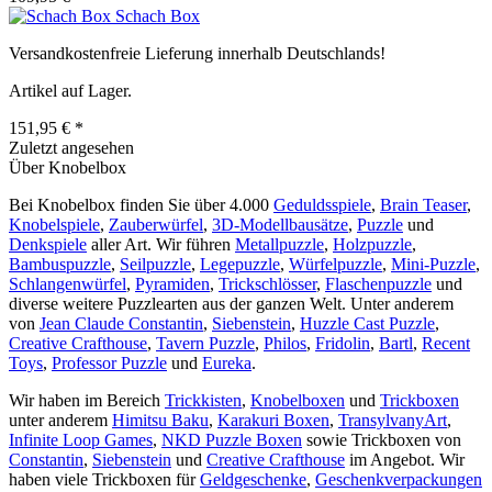
Schach Box
Versandkostenfreie Lieferung innerhalb Deutschlands!
Artikel auf Lager.
151,95 € *
Zuletzt angesehen
Über Knobelbox
Bei Knobelbox finden Sie über 4.000
Geduldsspiele
,
Brain Teaser
,
Knobelspiele
,
Zauberwürfel
,
3D-Modellbausätze
,
Puzzle
und
Denkspiele
aller Art. Wir führen
Metallpuzzle
,
Holzpuzzle
,
Bambuspuzzle
,
Seilpuzzle
,
Legepuzzle
,
Würfelpuzzle
,
Mini-Puzzle
,
Schlangenwürfel
,
Pyramiden
,
Trickschlösser
,
Flaschenpuzzle
und
diverse weitere Puzzlearten aus der ganzen Welt. Unter anderem
von
Jean Claude Constantin
,
Siebenstein
,
Huzzle Cast Puzzle
,
Creative Crafthouse
,
Tavern Puzzle
,
Philos
,
Fridolin
,
Bartl
,
Recent
Toys
,
Professor Puzzle
und
Eureka
.
Wir haben im Bereich
Trickkisten
,
Knobelboxen
und
Trickboxen
unter anderem
Himitsu Baku
,
Karakuri Boxen
,
TransylvanyArt
,
Infinite Loop Games
,
NKD Puzzle Boxen
sowie Trickboxen von
Constantin
,
Siebenstein
und
Creative Crafthouse
im Angebot. Wir
haben viele Trickboxen für
Geldgeschenke
,
Geschenkverpackungen