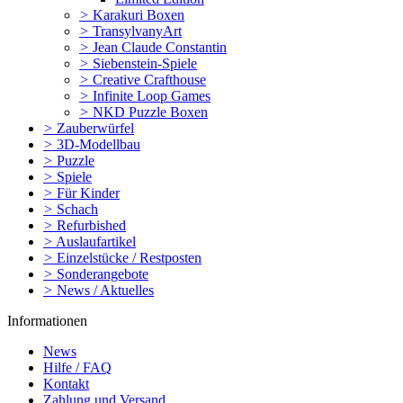
>
Karakuri Boxen
>
TransylvanyArt
>
Jean Claude Constantin
>
Siebenstein-Spiele
>
Creative Crafthouse
>
Infinite Loop Games
>
NKD Puzzle Boxen
>
Zauberwürfel
>
3D-Modellbau
>
Puzzle
>
Spiele
>
Für Kinder
>
Schach
>
Refurbished
>
Auslaufartikel
>
Einzelstücke / Restposten
>
Sonderangebote
>
News / Aktuelles
Informationen
News
Hilfe / FAQ
Kontakt
Zahlung und Versand