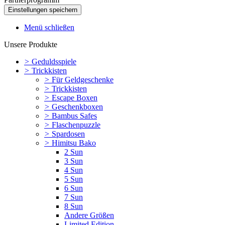
Menü schließen
Unsere Produkte
>
Geduldsspiele
>
Trickkisten
>
Für Geldgeschenke
>
Trickkisten
>
Escape Boxen
>
Geschenkboxen
>
Bambus Safes
>
Flaschenpuzzle
>
Spardosen
>
Himitsu Bako
2 Sun
3 Sun
4 Sun
5 Sun
6 Sun
7 Sun
8 Sun
Andere Größen
Limited Edition