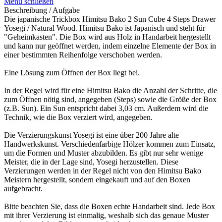
Menü schließen
Beschreibung / Aufgabe
Die japanische Trickbox Himitsu Bako 2 Sun Cube 4 Steps Drawer
Yosegi / Natural Wood. Himitsu Bako ist Japanisch und steht für
"Geheimkasten". Die Box wird aus Holz in Handarbeit hergestellt
und kann nur geöffnet werden, indem einzelne Elemente der Box in
einer bestimmten Reihenfolge verschoben werden.
Eine Lösung zum Öffnen der Box liegt bei.
In der Regel wird für eine Himitsu Bako die Anzahl der Schritte, die
zum Öffnen nötig sind, angegeben (Steps) sowie die Größe der Box
(z.B. Sun). Ein Sun entspricht dabei 3,03 cm. Außerdem wird die
Technik, wie die Box verziert wird, angegeben.
Die Verzierungskunst Yosegi ist eine über 200 Jahre alte
Handwerkskunst. Verschiedenfarbige Hölzer kommen zum Einsatz,
um die Formen und Muster abzubilden. Es gibt nur sehr wenige
Meister, die in der Lage sind, Yosegi herzustellen. Diese
Verzierungen werden in der Regel nicht von den Himitsu Bako
Meistern hergestellt, sondern eingekauft und auf den Boxen
aufgebracht.
Bitte beachten Sie, dass die Boxen echte Handarbeit sind. Jede Box
mit ihrer Verzierung ist einmalig, weshalb sich das genaue Muster