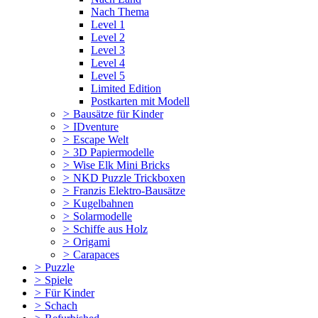
Nach Thema
Level 1
Level 2
Level 3
Level 4
Level 5
Limited Edition
Postkarten mit Modell
>
Bausätze für Kinder
>
IDventure
>
Escape Welt
>
3D Papiermodelle
>
Wise Elk Mini Bricks
>
NKD Puzzle Trickboxen
>
Franzis Elektro-Bausätze
>
Kugelbahnen
>
Solarmodelle
>
Schiffe aus Holz
>
Origami
>
Carapaces
>
Puzzle
>
Spiele
>
Für Kinder
>
Schach