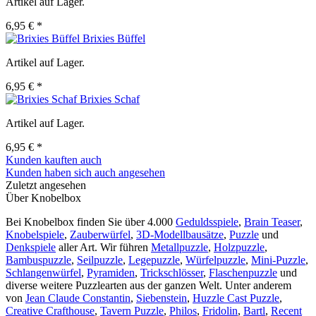
Artikel auf Lager.
6,95 € *
Brixies Büffel
Artikel auf Lager.
6,95 € *
Brixies Schaf
Artikel auf Lager.
6,95 € *
Kunden kauften auch
Kunden haben sich auch angesehen
Zuletzt angesehen
Über Knobelbox
Bei Knobelbox finden Sie über 4.000
Geduldsspiele
,
Brain Teaser
,
Knobelspiele
,
Zauberwürfel
,
3D-Modellbausätze
,
Puzzle
und
Denkspiele
aller Art. Wir führen
Metallpuzzle
,
Holzpuzzle
,
Bambuspuzzle
,
Seilpuzzle
,
Legepuzzle
,
Würfelpuzzle
,
Mini-Puzzle
,
Schlangenwürfel
,
Pyramiden
,
Trickschlösser
,
Flaschenpuzzle
und
diverse weitere Puzzlearten aus der ganzen Welt. Unter anderem
von
Jean Claude Constantin
,
Siebenstein
,
Huzzle Cast Puzzle
,
Creative Crafthouse
,
Tavern Puzzle
,
Philos
,
Fridolin
,
Bartl
,
Recent