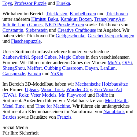
Toys
,
Professor Puzzle
und
Eureka
.
Wir haben im Bereich
Trickkisten
,
Knobelboxen
und
Trickboxen
unter anderem
Himitsu Baku
,
Karakuri Boxen
,
TransylvanyArt
,
Infinite Loop Games
,
NKD Puzzle Boxen
sowie Trickboxen von
Constantin
,
Siebenstein
und
Creative Crafthouse
im Angebot. Wir
haben viele Trickboxen für
Geldgeschenke
,
Geschenkverpackungen
und
Flaschenpuzzle
.
Unser Sortiment umfasst mehrere hundert verschiedene
Zauberwürfel
,
Speed Cubes
,
Magic Cubes
in den verschiedensten
Formen. Wir führen unter anderem Cubes der Marken
MoYu
,
QiYi
,
ShengShou
,
Meffert
,
Cubbing Classroom
,
Dayan
,
LanLan
,
Ganspuzzle
,
Fanxin
und
YuXin
.
Im Bereich 3D-Modellbau haben wir
Mechanische Holzbausätze
der Firmen
Ugears
,
Wood Trick
,
Wooden.City
,
Eco Wood Art
(EWA)
,
Rokr
,
Veter Models
,
Mr. Playwood
und
Rolife
im
Sortiment. Außerdem führen wir Metallbausätze von
Metal Earth
,
Metal Time
, und
Time for Machine
. Wir führen ein umfangreiches
Sortiment an Klemmbausteinen im Nanoformat von
Nanoblock
und
Brixies
sowie Bausätze von
Franzis
.
Social Media
Für Ihre Sicherheit