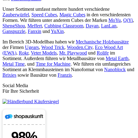
Unser Sortiment umfasst mehrere hundert verschiedene
Zauberwürfel
,
Speed Cubes
,
Magic Cubes
in den verschiedensten
Formen. Wir führen unter anderem Cubes der Marken
MoYu
,
QiYi
,
ShengShou
,
Meffert
,
Cubbing Classroom
,
Dayan
,
LanLan
,
Ganspuzzle
,
Fanxin
und
YuXin
.
Im Bereich 3D-Modellbau haben wir
Mechanische Holzbausätze
der Firmen
Ugears
,
Wood Trick
,
Wooden.City
,
Eco Wood Art
(EWA)
,
Rokr
,
Veter Models
,
Mr. Playwood
und
Rolife
im
Sortiment. Außerdem führen wir Metallbausätze von
Metal Earth
,
Metal Time
, und
Time for Machine
. Wir führen ein umfangreiches
Sortiment an Klemmbausteinen im Nanoformat von
Nanoblock
und
Brixies
sowie Bausätze von
Franzis
.
Social Media
Für Ihre Sicherheit