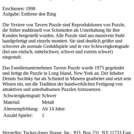
Erschienen: 1998
Aufgabe: Entferne den Ring
Die Vexiere von Tavern Puzzle sind Reproduktionen von Puzzle,
die früher traditionell von Schmieden als Unterhaltung für Ihre
Kunden hergestellt wurden. Alle Puzzle sind aus massivem Stahl
handgefertigt und einzeln montiert. Sie sind deutlich größer und
schwerer als normale Geduldspiele und in vier Schiwerigkeitsgrade
(bei uns einfach, mittelschwer, schwer und extrem schwer)
eingestuft.
Das Familienunternehmen Tavern Puzzle wurde 1975 gegründet
und fertigt die Puzzle in Long Island, New York an. Der Inhaber
Dennis Sucilsky hat als Schmied in Museen gearbeitet und setzt sein
Wissen ein, um die Tradition der handwerklichen Fertigung von
attraktiven und unterhaltsamen Puzzlen fortzusetzen.
Schwierigkeitsgrad:
Schwer
Material:
Metall
Altersempfehlung:
Ab 14 Jahre
Anzahl Spieler:
1
Hersteller: Tucker-Jones House, Inc., P.O. Box 231, NY 11733 East