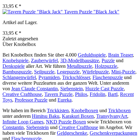
33,95 € *
Tavern Puzzle "Black Jack"
Artikel auf Lager.
33,95 € *
Zuletzt angesehen
Über Knobelbox
Bei Knobelbox finden Sie über 4.000
Geduldsspiele
,
Brain Teaser
,
Knobelspiele
,
Zauberwürfel
,
3D-Modellbausätze
,
Puzzle
und
Denkspiele
aller Art. Wir führen
Metallpuzzle
,
Holzpuzzle
,
Bambuspuzzle
,
Seilpuzzle
,
Legepuzzle
,
Würfelpuzzle
,
Mini-Puzzle
,
Schlangenwürfel
,
Pyramiden
,
Trickschlösser
,
Flaschenpuzzle
und
diverse weitere Puzzlearten aus der ganzen Welt. Unter anderem
von
Jean Claude Constantin
,
Siebenstein
,
Huzzle Cast Puzzle
,
Creative Crafthouse
,
Tavern Puzzle
,
Philos
,
Fridolin
,
Bartl
,
Recent
Toys
,
Professor Puzzle
und
Eureka
.
Wir haben im Bereich
Trickkisten
,
Knobelboxen
und
Trickboxen
unter anderem
Himitsu Baku
,
Karakuri Boxen
,
TransylvanyArt
,
Infinite Loop Games
,
NKD Puzzle Boxen
sowie Trickboxen von
Constantin
,
Siebenstein
und
Creative Crafthouse
im Angebot. Wir
haben viele Trickboxen für
Geldgeschenke
,
Geschenkverpackungen
und
Flaschenpuzzle
.