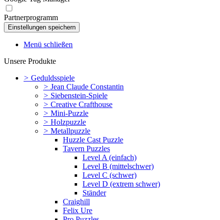
Partnerprogramm
Menü schließen
Unsere Produkte
>
Geduldsspiele
>
Jean Claude Constantin
>
Siebenstein-Spiele
>
Creative Crafthouse
>
Mini-Puzzle
>
Holzpuzzle
>
Metallpuzzle
Huzzle Cast Puzzle
Tavern Puzzles
Level A (einfach)
Level B (mittelschwer)
Level C (schwer)
Level D (extrem schwer)
Ständer
Craighill
Felix Ure
Pro Puzzles