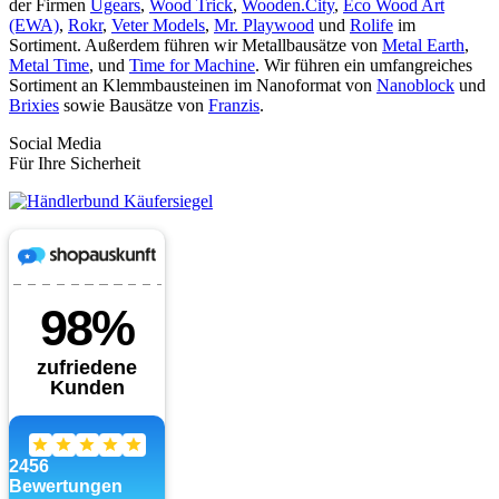
der Firmen
Ugears
,
Wood Trick
,
Wooden.City
,
Eco Wood Art
(EWA)
,
Rokr
,
Veter Models
,
Mr. Playwood
und
Rolife
im
Sortiment. Außerdem führen wir Metallbausätze von
Metal Earth
,
Metal Time
, und
Time for Machine
. Wir führen ein umfangreiches
Sortiment an Klemmbausteinen im Nanoformat von
Nanoblock
und
Brixies
sowie Bausätze von
Franzis
.
Social Media
Für Ihre Sicherheit