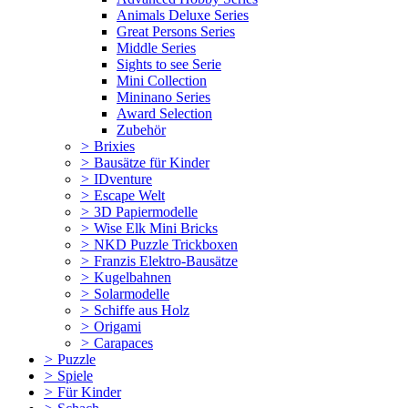
Animals Deluxe Series
Great Persons Series
Middle Series
Sights to see Serie
Mini Collection
Mininano Series
Award Selection
Zubehör
>
Brixies
>
Bausätze für Kinder
>
IDventure
>
Escape Welt
>
3D Papiermodelle
>
Wise Elk Mini Bricks
>
NKD Puzzle Trickboxen
>
Franzis Elektro-Bausätze
>
Kugelbahnen
>
Solarmodelle
>
Schiffe aus Holz
>
Origami
>
Carapaces
>
Puzzle
>
Spiele
>
Für Kinder