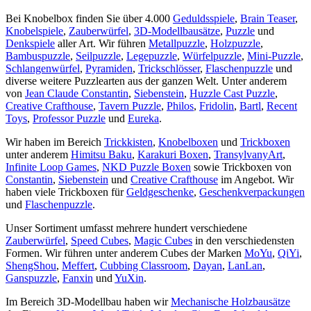
Bei Knobelbox finden Sie über 4.000
Geduldsspiele
,
Brain Teaser
,
Knobelspiele
,
Zauberwürfel
,
3D-Modellbausätze
,
Puzzle
und
Denkspiele
aller Art. Wir führen
Metallpuzzle
,
Holzpuzzle
,
Bambuspuzzle
,
Seilpuzzle
,
Legepuzzle
,
Würfelpuzzle
,
Mini-Puzzle
,
Schlangenwürfel
,
Pyramiden
,
Trickschlösser
,
Flaschenpuzzle
und
diverse weitere Puzzlearten aus der ganzen Welt. Unter anderem
von
Jean Claude Constantin
,
Siebenstein
,
Huzzle Cast Puzzle
,
Creative Crafthouse
,
Tavern Puzzle
,
Philos
,
Fridolin
,
Bartl
,
Recent
Toys
,
Professor Puzzle
und
Eureka
.
Wir haben im Bereich
Trickkisten
,
Knobelboxen
und
Trickboxen
unter anderem
Himitsu Baku
,
Karakuri Boxen
,
TransylvanyArt
,
Infinite Loop Games
,
NKD Puzzle Boxen
sowie Trickboxen von
Constantin
,
Siebenstein
und
Creative Crafthouse
im Angebot. Wir
haben viele Trickboxen für
Geldgeschenke
,
Geschenkverpackungen
und
Flaschenpuzzle
.
Unser Sortiment umfasst mehrere hundert verschiedene
Zauberwürfel
,
Speed Cubes
,
Magic Cubes
in den verschiedensten
Formen. Wir führen unter anderem Cubes der Marken
MoYu
,
QiYi
,
ShengShou
,
Meffert
,
Cubbing Classroom
,
Dayan
,
LanLan
,
Ganspuzzle
,
Fanxin
und
YuXin
.
Im Bereich 3D-Modellbau haben wir
Mechanische Holzbausätze