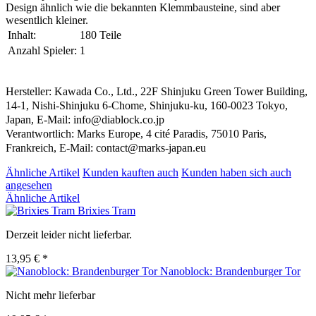
Design ähnlich wie die bekannten Klemmbausteine, sind aber
wesentlich kleiner.
Inhalt:
180 Teile
Anzahl Spieler:
1
Hersteller: Kawada Co., Ltd., 22F Shinjuku Green Tower Building,
14-1, Nishi-Shinjuku 6-Chome, Shinjuku-ku, 160-0023 Tokyo,
Japan, E-Mail: info@diablock.co.jp
Verantwortlich: Marks Europe, 4 cité Paradis, 75010 Paris,
Frankreich, E-Mail: contact@marks-japan.eu
Ähnliche Artikel
Kunden kauften auch
Kunden haben sich auch
angesehen
Ähnliche Artikel
Brixies Tram
Derzeit leider nicht lieferbar.
13,95 € *
Nanoblock: Brandenburger Tor
Nicht mehr lieferbar