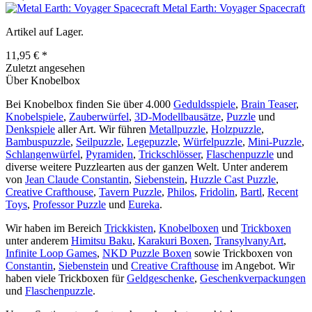
Metal Earth: Voyager Spacecraft
Artikel auf Lager.
11,95 € *
Zuletzt angesehen
Über Knobelbox
Bei Knobelbox finden Sie über 4.000
Geduldsspiele
,
Brain Teaser
,
Knobelspiele
,
Zauberwürfel
,
3D-Modellbausätze
,
Puzzle
und
Denkspiele
aller Art. Wir führen
Metallpuzzle
,
Holzpuzzle
,
Bambuspuzzle
,
Seilpuzzle
,
Legepuzzle
,
Würfelpuzzle
,
Mini-Puzzle
,
Schlangenwürfel
,
Pyramiden
,
Trickschlösser
,
Flaschenpuzzle
und
diverse weitere Puzzlearten aus der ganzen Welt. Unter anderem
von
Jean Claude Constantin
,
Siebenstein
,
Huzzle Cast Puzzle
,
Creative Crafthouse
,
Tavern Puzzle
,
Philos
,
Fridolin
,
Bartl
,
Recent
Toys
,
Professor Puzzle
und
Eureka
.
Wir haben im Bereich
Trickkisten
,
Knobelboxen
und
Trickboxen
unter anderem
Himitsu Baku
,
Karakuri Boxen
,
TransylvanyArt
,
Infinite Loop Games
,
NKD Puzzle Boxen
sowie Trickboxen von
Constantin
,
Siebenstein
und
Creative Crafthouse
im Angebot. Wir
haben viele Trickboxen für
Geldgeschenke
,
Geschenkverpackungen
und
Flaschenpuzzle
.