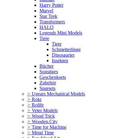
Harry Potter
Marvel
Star Trek
Transformers
HALO
Legends Mini Models
Tiere
Tiere
Schmetterlinge
Dinosaurier
Insekten
Bücher
Sonstiges
Geschenksets
Zubehör
Sparsets
>
Ugears Mechanical Models
>
Rokr
>
Rolife
>
Veter Models
>
Wood Trick
>
Wooden.City
>
Time for Machine
>
Metal Time