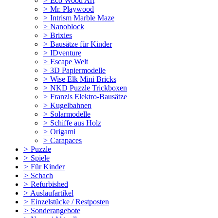
>
Eco Wood Art
>
Mr. Playwood
>
Intrism Marble Maze
>
Nanoblock
>
Brixies
>
Bausätze für Kinder
>
IDventure
>
Escape Welt
>
3D Papiermodelle
>
Wise Elk Mini Bricks
>
NKD Puzzle Trickboxen
>
Franzis Elektro-Bausätze
>
Kugelbahnen
>
Solarmodelle
>
Schiffe aus Holz
>
Origami
>
Carapaces
>
Puzzle
>
Spiele
>
Für Kinder
>
Schach
>
Refurbished
>
Auslaufartikel
>
Einzelstücke / Restposten
>
Sonderangebote