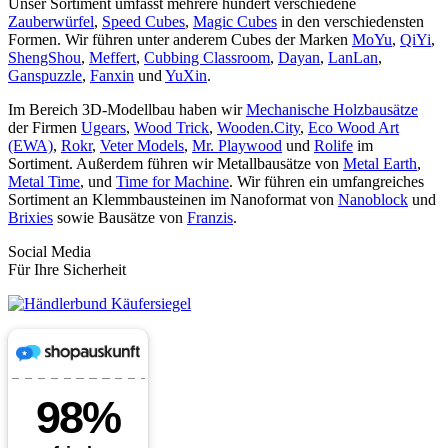
Unser Sortiment umfasst mehrere hundert verschiedene
Zauberwürfel
,
Speed Cubes
,
Magic Cubes
in den verschiedensten
Formen. Wir führen unter anderem Cubes der Marken
MoYu
,
QiYi
,
ShengShou
,
Meffert
,
Cubbing Classroom
,
Dayan
,
LanLan
,
Ganspuzzle
,
Fanxin
und
YuXin
.
Im Bereich 3D-Modellbau haben wir
Mechanische Holzbausätze
der Firmen
Ugears
,
Wood Trick
,
Wooden.City
,
Eco Wood Art
(EWA)
,
Rokr
,
Veter Models
,
Mr. Playwood
und
Rolife
im
Sortiment. Außerdem führen wir Metallbausätze von
Metal Earth
,
Metal Time
, und
Time for Machine
. Wir führen ein umfangreiches
Sortiment an Klemmbausteinen im Nanoformat von
Nanoblock
und
Brixies
sowie Bausätze von
Franzis
.
Social Media
Für Ihre Sicherheit